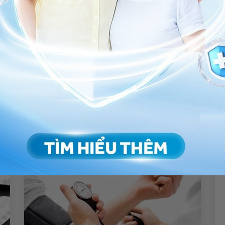
ha Trang.
ng bấm số
HOTLINE
, đặt mua
GÓI DỊCH VỤ
hoặc đặt
 tự động trên ứng dụng My Vinmec để quản lý, theo dõi
g dụng.
Chia sẻ
o huyết áp
Chẩn đoán tăng huyết áp
QnA
Tim mạch
yết áp