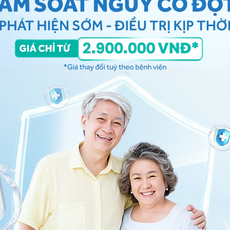
thận khi tăng huyết áp
ao gồm một nhóm các rối loạn chuyển hoá của cơ
iglycerides, giảm HDL-C ( cholesterol tốt), nồng độ
nh tiểu đường, bệnh tim, đột quỵ
hẹp khiến máu khó lưu thông đến não, dẫn đến đột
 mất trí nhớ.
 ù tai sau khi ngừng thuốc huyết áp có nên uống
c
Hệ thống Y tế Vinmec
để kiểm tra và tư vấn thêm.
 Vinmec. Chúc bạn có thật nhiều sức khỏe.
iên -
Bác sĩ Nội Tổng Quát - Khoa Khám bệnh & Nội