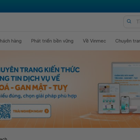
hách hàng
Phát triển bền vững
Về Vinmec
Chuyên tra
ạch