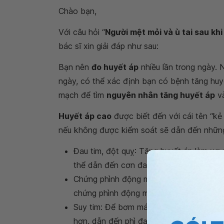
Chào bạn,
Với câu hỏi “
Người mệt mỏi và ù tai sau kh
bác sĩ xin giải đáp như sau:
Bạn nên
đo huyết áp
nhiều lần trong ngày.
ngày, có thể xác định bạn có bệnh tăng hu
mạch để tìm
nguyên nhân tăng huyết áp
và
Huyết áp cao
được biết đến với cái tên “kẻ
nếu không được kiểm soát sẽ dẫn đến những
Đau tim, đột quỵ: Tăng huyết áp làm xơ
thể dẫn đến cơn đau tim, đột quỵ hoặc 
Chứng phình động mạch: huyết áp tăng kh
chứng phình động mạch. Nếu mạch máu b
Suy tim: Để bơm máu chống lại áp lực c
hơn, dẫn đến phì đại thất trái. Khi cơ 