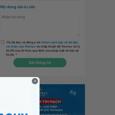
Nội dung cần tư vấn
Tôi đã đọc và đồng ý với
Chính sách bảo vệ dữ liệu
cá nhân của Vinmec
và chấp thuận để Vinmec xử lý
DLCN của tôi theo quy định của pháp luật về bảo vệ
DLCN.
*
Gửi thông tin
×