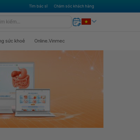
Tìm bác sĩ
Chăm sóc khách hàng
ng sức khoẻ
Online.Vinmec