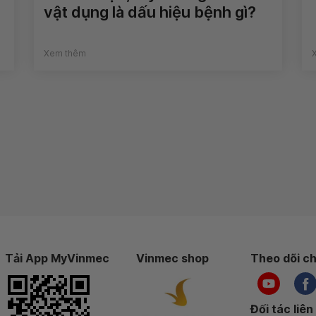
vật dụng là dấu hiệu bệnh gì?
Xem thêm
Tải App MyVinmec
Vinmec shop
Theo dõi ch
Đối tác liên