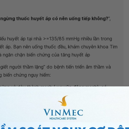
i ngừng thuốc huyết áp có nên uống tiếp không?
”,
 Nếu huyết áp tại nhà >=135/85 mmHg nhiều lần trong
yết áp. Bạn nên uống thuốc đều, khám chuyên khoa Tim
 ngăn chặn biến chứng của tăng huyết áp
 giết người thầm lặng” do bệnh tiến triển âm thầm và
 biến chứng nguy hiểm:
 cứng và dày thành mạch ( xơ vữa động mạch), có
các biến chứng khác
iến thành mạch yếu đi và phình ra, hình thành
ị vỡ có thể đe dọa đến tính mạng.
ao ở thành mạch, tim của bạn phải hoạt động nhiều
tim dày lên sẽ khó bơm đủ máu để đáp ứng nhu cầu của