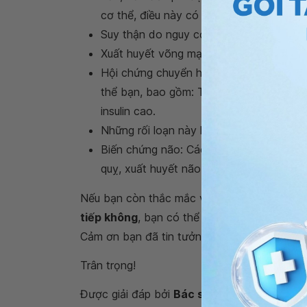
cơ thể, điều này có thể dẫn đến suy tim
Suy thận do nguy cơ thu hẹp động mạch 
Xuất huyết võng mạc
Hội chứng chuyển hoá: Hội chứng này b
thể bạn, bao gồm: Tăng vòng eo, tăng tr
insulin cao.
Những rối loạn này khiến bạn dễ mắc bệ
Biến chứng não: Các động mạch bị thu 
quỵ, xuất huyết não, nhồi máu não, chứng
Nếu bạn còn thắc mắc về
người mệt mỏi và
tiếp không
, bạn có thể đến bệnh viện thuộ
Cảm ơn bạn đã tin tưởng và gửi câu hỏi đến
Trân trọng!
Được giải đáp bởi
Bác sĩ Phan Đình Thủy T