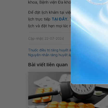
khoa, Bệnh viện Đa khoa Quốc tế Vinmec N
Để đặt lịch khám tại viện, Quý khách vui lò
lịch trực tiếp
TẠI ĐÂY
. Tải và đặt lịch khám
lịch và đặt hẹn mọi lúc mọi nơi ngay trên ứn
Cập nhật: 22-07-2024
Thuốc điều trị tăng huyết áp
Tăng huyết áp
Đ
Nguyên nhân tăng huyết áp
Biến chứng tăng hu
Bài viết liên quan