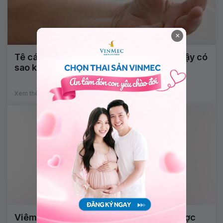
×
Tê cánh tay kèm đau gót chân khi ngủ dậy có
sao không?
Xem thêm
Viêm xoang trán có điều trị dứt điểm được