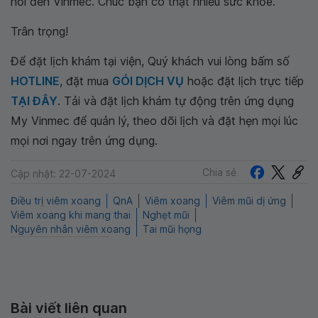
hỏi đến Vinmec. Chúc bạn có thật nhiều sức khỏe.
Trân trọng!
Để đặt lịch khám tại viện, Quý khách vui lòng bấm số
HOTLINE
, đặt mua
GÓI DỊCH VỤ
hoặc đặt lịch trực tiếp
TẠI ĐÂY
. Tải và đặt lịch khám tự động trên ứng dụng
My Vinmec để quản lý, theo dõi lịch và đặt hẹn mọi lúc
mọi nơi ngay trên ứng dụng.
Chia sẻ
Cập nhật: 22-07-2024
Điều trị viêm xoang
QnA
Viêm xoang
Viêm mũi dị ứng
Viêm xoang khi mang thai
Nghẹt mũi
Nguyên nhân viêm xoang
Tai mũi họng
Bài viết liên quan