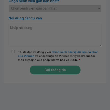
Chọn bệnh viện gần bạn nhất*
Nội dung cần tư vấn
Tôi đã đọc và đồng ý với
Chính sách bảo vệ dữ liệu cá nhân
của Vinmec
và chấp thuận để Vinmec xử lý DLCN của tôi
theo quy định của pháp luật về bảo vệ DLCN.
*
Gửi thông tin