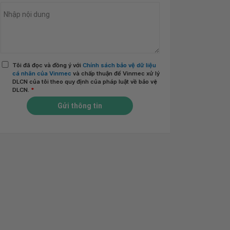
Tôi đã đọc và đồng ý với
Chính sách bảo vệ dữ liệu
cá nhân của Vinmec
và chấp thuận để Vinmec xử lý
DLCN của tôi theo quy định của pháp luật về bảo vệ
DLCN.
*
Gửi thông tin