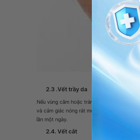
Lô hội có tác dụng tu
2.3 .Vết trầy da
Nếu vùng cằm hoặc trán bị trầy xước, bạn c
và cảm giác nóng rát một cách nhanh chóng.
lần một ngày.
2.4. Vết cắt