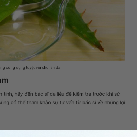
ng công dụng tuyệt vời cho làn da
đam
tính, hãy đến bác sĩ da liễu để kiểm tra trước khi sử
ũng có thể tham khảo sự tư vấn từ bác sĩ về những lợi
a gel lô hội lên vùng da bị thương tối đa 3 lần mỗi