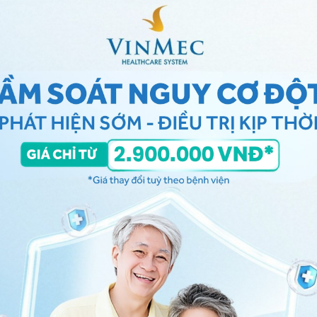
vùng da bị bỏng bằng gạc.
ả năng làm dịu vùng
da bị cháy nắng
. Tuy nhiên, nó
gừa cháy nắng, vì vậy hãy đảm bảo bạn mặc áo chống