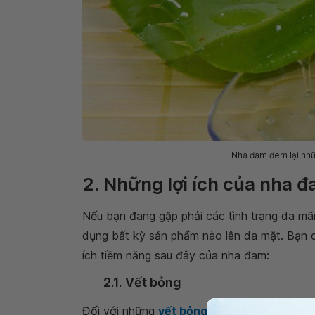
Nha đam đem lại nhữ
2. Những lợi ích của nha 
Nếu bạn đang gặp phải các tình trạng da mãn 
dụng bất kỳ sản phẩm nào lên da mặt. Bạn c
ích tiềm năng sau đây của nha đam:
2.1. Vết bỏng
Đối với những
vết bỏng
nhẹ, bạn hãy thử tho