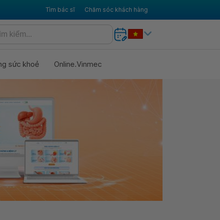
Tìm bác sĩ
Chăm sóc khách hàng
ng sức khoẻ
Online.Vinmec