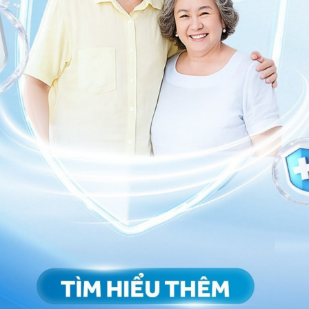
yệt vời đối với làn da bị cháy nắng
ó thể thoa lô hội lên vùng da đó để làm giảm cơn đau
 Để đạt được hiệu quả cao, bạn nên sử dụng lô hội ba