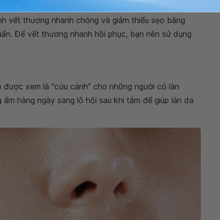
 cắt nhỏ trên da, bạn có thể thử chuyển sang dùng
lô
lành vết thương nhanh chóng và giảm thiểu sẹo bằng
huẩn. Để vết thương nhanh hồi phục, bạn nên sử dụng
nó được xem là “cứu cánh” cho những người có làn
 ẩm hàng ngày sang lô hội sau khi tắm để giúp làn da