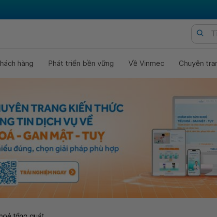
hách hàng
Phát triển bền vững
Về Vinmec
Chuyên tra
hoẻ tổng quát