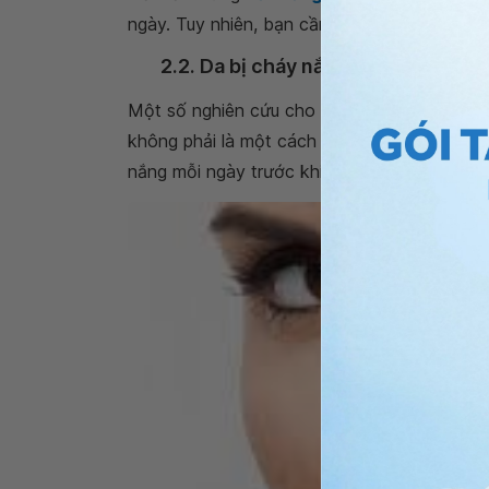
ngày. Tuy nhiên, bạn cần lưu ý phải bảo vệ 
2.2. Da bị cháy nắng
Một số nghiên cứu cho thấy nha đam có kh
không phải là một cách hiệu quả để ngăn n
nắng mỗi ngày trước khi ra ngoài.