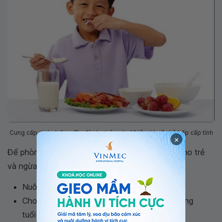
Cung cấp dinh dưỡng đầy đủ cho trẻ ngừa Nhiễm khuẩn hô hấp cấp tính
×
Để phòng chống nhiễm khuẩn hô hấp cấp tính cho trẻ
và ngừa biến chứng nguy hiểm, cha mẹ cần:
Nuôi dưỡng trẻ tốt với dinh dưỡng đầy đủ
Cho trẻ bú sữa mẹ hoàn toàn khi dưới 4 tháng
tuổi và càng lâu càng tốt.