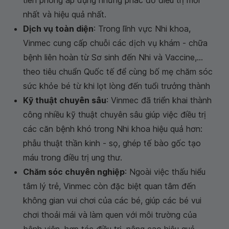
tiên phong áp dụng những phác đồ điều trị mới
nhất và hiệu quả nhất.
Dịch vụ toàn diện
: Trong lĩnh vực Nhi khoa,
Vinmec cung cấp chuỗi các dịch vụ khám - chữa
bệnh liên hoàn từ Sơ sinh đến Nhi và Vaccine,...
theo tiêu chuẩn Quốc tế để cùng bố mẹ chăm sóc
sức khỏe bé từ khi lọt lòng đến tuổi trưởng thành
Kỹ thuật chuyên sâu
: Vinmec đã triển khai thành
công nhiều kỹ thuật chuyên sâu giúp việc điều trị
các căn bệnh khó trong Nhi khoa hiệu quả hơn:
phẫu thuật thần kinh - sọ, ghép tế bào gốc tạo
máu trong điều trị ung thư.
Chăm sóc chuyên nghiệp
: Ngoài việc thấu hiểu
tâm lý trẻ, Vinmec còn đặc biệt quan tâm đến
không gian vui chơi của các bé, giúp các bé vui
chơi thoải mái và làm quen với môi trường của