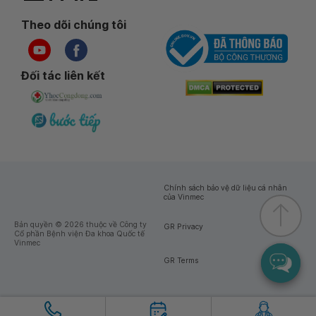
Theo dõi chúng tôi
Đối tác liên kết
Chính sách bảo vệ dữ liệu cá nhân
của Vinmec
Bản quyền © 2026 thuộc về Công ty
GR Privacy
Cổ phần Bệnh viện Đa khoa Quốc tế
Vinmec
GR Terms