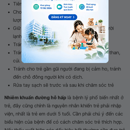
Tiêm phòng cho trẻ đầy đủ
Cho trẻ uống
Vitamin A
và các nguyên tố vi
lượng khác (sắt, kẽm, ...) theo hướng dẫn
Giữ trẻ thoáng mát khi trời nóng, ấm áp khi trời
lạnh
Tránh trẻ tiếp xúc với khói thuốc lá
Tránh nơi ô nhiễm, khói bụi, nhất là khói bếp than,
củi.
Tránh cho trẻ gần gũi người đang bị cảm ho, tránh
đến chỗ đông người khi có dịch.
Rửa tay sạch sẽ trước và sau khi chăm sóc trẻ
Nhiễm khuẩn đường hô hấp
là bệnh lý phổ biến nhất ở
trẻ, đây cũng chính là nguyên nhân khiến trẻ phải nhập
viện, nhất là trẻ em dưới 5 tuổi. Cần phải chú ý đến các
biểu hiện của bệnh để có cách chăm sóc trẻ thích hợp.