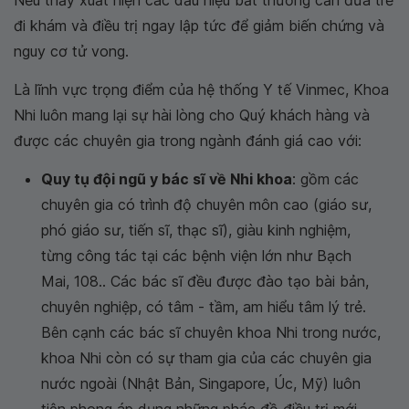
Nếu thấy xuất hiện các dấu hiệu bất thường cần đưa trẻ
đi khám và điều trị ngay lập tức để giảm biến chứng và
nguy cơ tử vong.
Là lĩnh vực trọng điểm của hệ thống Y tế Vinmec, Khoa
Nhi luôn mang lại sự hài lòng cho Quý khách hàng và
được các chuyên gia trong ngành đánh giá cao với:
Quy tụ đội ngũ y bác sĩ về Nhi khoa
: gồm các
chuyên gia có trình độ chuyên môn cao (giáo sư,
phó giáo sư, tiến sĩ, thạc sĩ), giàu kinh nghiệm,
từng công tác tại các bệnh viện lớn như Bạch
Mai, 108.. Các bác sĩ đều được đào tạo bài bản,
chuyên nghiệp, có tâm - tầm, am hiểu tâm lý trẻ.
Bên cạnh các bác sĩ chuyên khoa Nhi trong nước,
khoa Nhi còn có sự tham gia của các chuyên gia
nước ngoài (Nhật Bản, Singapore, Úc, Mỹ) luôn