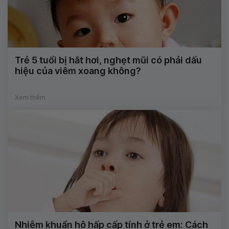
Trẻ 5 tuổi bị hắt hơi, nghẹt mũi có phải dấu
hiệu của viêm xoang không?
Xem thêm
Nhiễm khuẩn hô hấp cấp tính ở trẻ em: Cách