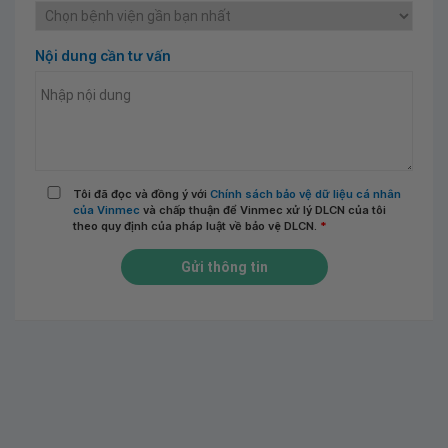
Nội dung cần tư vấn
Tôi đã đọc và đồng ý với
Chính sách bảo vệ dữ liệu cá nhân
của Vinmec
và chấp thuận để Vinmec xử lý DLCN của tôi
theo quy định của pháp luật về bảo vệ DLCN.
*
Gửi thông tin