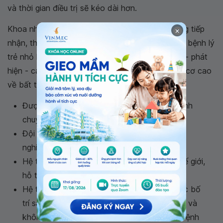
và thời gian điều trị sẽ kéo dài hơn.
Khoa nhi tại hệ thống Y tế Vinmec với chức năng tiếp
×
nhận, thăm khám và điều trị tích cực đối với các bệnh lý
trẻ nhỏ hay mắc phải. Với thế mạnh trong khám - phát
hiện - can thiệp sớm những trường hợp có nguy cơ cao
về bất thường trong sự phát triển của trẻ.
Được đầu tư bài bản và chuyên sâu, trở thành
chuyên khoa mũi nhọn của bệnh viện
Đội ngũ nhân sự giỏi chuyên môn, giàu kinh
nghiệm, hiểu tâm lý trẻ nhỏ
Hệ thống trang thiết bị hiện đại hàng đầu thế giới,
hỗ trợ chẩn đoán và điều trị hiệu quả cao.
Hệ thống các phòng khám riêng biệt, Vinmec bố
trí sân chơi màu sắc để bé vui chơi thoải mái và
không cảm thấy sợ hãi với môi trường của bệnh