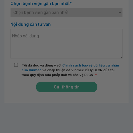
Chọn bệnh viện gần bạn nhất*
Nội dung cần tư vấn
Tôi đã đọc và đồng ý với
Chính sách bảo vệ dữ liệu cá nhân
của Vinmec
và chấp thuận để Vinmec xử lý DLCN của tôi
theo quy định của pháp luật về bảo vệ DLCN.
*
Gửi thông tin