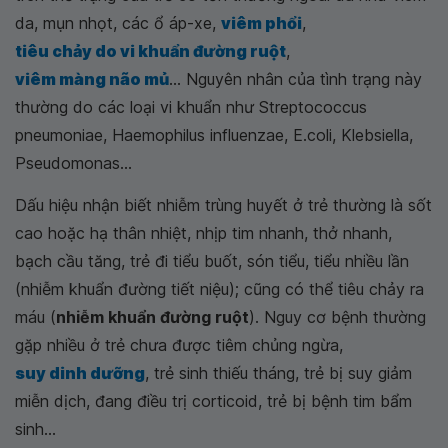
da, mụn nhọt, các ổ áp-xe,
viêm phổi
,
tiêu chảy do vi khuẩn đường ruột
,
viêm màng não mủ
... Nguyên nhân của tình trạng này
thường do các loại vi khuẩn như Streptococcus
pneumoniae, Haemophilus influenzae, E.coli, Klebsiella,
Pseudomonas...
Dấu hiệu nhận biết nhiễm trùng huyết ở trẻ thường là sốt
cao hoặc hạ thân nhiệt, nhịp tim nhanh, thở nhanh,
bạch cầu tăng, trẻ đi tiểu buốt, són tiểu, tiểu nhiều lần
(nhiễm khuẩn đường tiết niệu); cũng có thể tiêu chảy ra
máu (
nhiễm khuẩn đường ruột
). Nguy cơ bệnh thường
gặp nhiều ở trẻ chưa được tiêm chủng ngừa,
suy dinh dưỡng
, trẻ sinh thiếu tháng, trẻ bị suy giảm
miễn dịch, đang điều trị corticoid, trẻ bị bệnh tim bẩm
sinh...