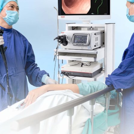
có thai và cho con bú
ó ảnh hưởng lớn đến đời sống tình dục, nhưng nó không
ổi trong suốt thai kỳ. Điều đó có thể làm tăng ham
ai kỳ và cũng có khi thai nghén sẽ làm giảm
nhu cầu
những lo lắng về vấn đề an toàn khi quan hệ tình dục
ần một tuần
, quan hệ có ảnh hưởng đến thai nhi hay
ệc khác cũng có thể ảnh hưởng đến thời gian, năng
 tình dục.