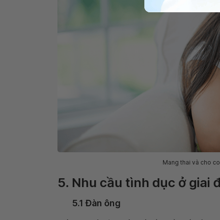
Mang thai và cho c
5. Nhu cầu tình dục ở giai 
5.1 Đàn ông