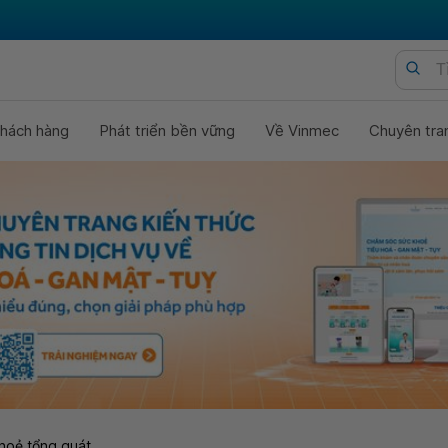
hách hàng
Phát triển bền vững
Về Vinmec
Chuyên tra
hoẻ tổng quát