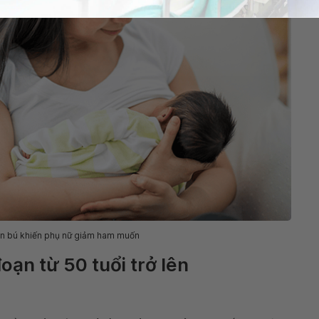
on bú khiến phụ nữ giảm ham muốn
đoạn từ 50 tuổi trở lên