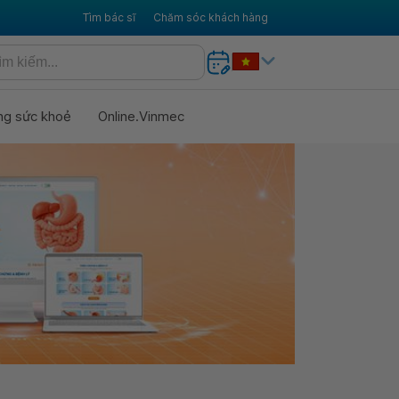
Tìm bác sĩ
Chăm sóc khách hàng
ng sức khoẻ
Online.Vinmec