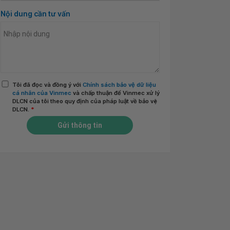
Nội dung cần tư vấn
Tôi đã đọc và đồng ý với
Chính sách bảo vệ dữ liệu
cá nhân của Vinmec
và chấp thuận để Vinmec xử lý
DLCN của tôi theo quy định của pháp luật về bảo vệ
DLCN.
*
Gửi thông tin