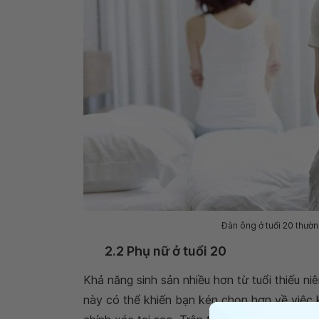
Đàn ông ở tuổi 20 thường
2.2 Phụ nữ ở tuổi 20
Khả năng sinh sản nhiều hơn từ tuổi thiếu ni
này có thể khiến bạn kén chọn hơn về việc 