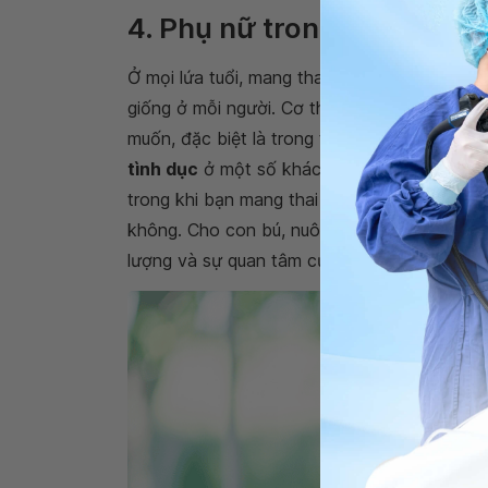
4. Phụ nữ trong giai đoạn 
Ở mọi lứa tuổi, mang thai và sinh con đều c
giống ở mỗi người. Cơ thể và hormone thay đ
muốn, đặc biệt là trong tháng thứ hai của th
tình dục
ở một số khác. Bạn cũng có thể có 
trong khi bạn mang thai như:
quan hệ mấy l
không. Cho con bú, nuôi con và các công vi
lượng và sự quan tâm của bạn trong quan hệ