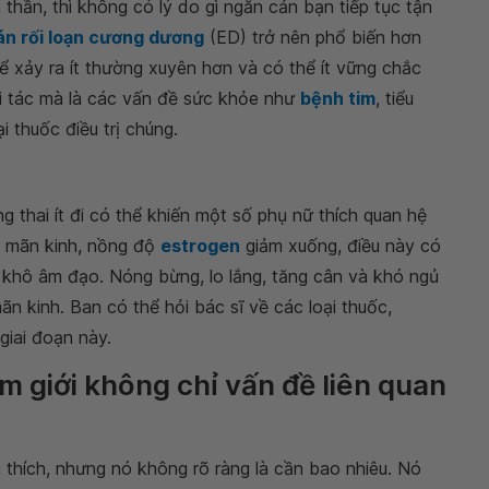
thần, thì không có lý do gì ngăn cản bạn tiếp tục tận
n rối loạn cương dương
(ED) trở nên phổ biến hơn
ể xảy ra ít thường xuyên hơn và có thể ít vững chắc
i tác mà là các vấn đề sức khỏe như
bệnh tim
, tiểu
i thuốc điều trị chúng.
g thai ít đi có thể khiến một số phụ nữ thích quan hệ
kỳ mãn kinh, nồng độ
estrogen
giảm xuống, điều này có
 khô âm đạo. Nóng bừng, lo lắng, tăng cân và khó ngủ
ãn kinh. Ban có thể hỏi bác sĩ về các loại thuốc,
giai đoạn này.
m giới không chỉ vấn đề liên quan
thích, nhưng nó không rõ ràng là cần bao nhiêu. Nó