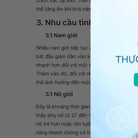
chính xác tại sao. Trên thực tế, các nhà kh
thể tăng lên khi khả năng sinh sản bắt đầu g
3. Nhu cầu tình dục ở giai
3.1 Nam giới
Nhiều nam giới tiếp tục có ham muốn tình 
bắt đầu giảm dần vào khoảng 35 tuổi. Nó 
nhanh hơn đối với một số nam giới. Điều n
Thêm vào đó, đối với nhiều người, sự căng t
thể ảnh hưởng đến mức độ quan tâm đến ha
3.1 Nữ giới
Đây là khoảng thời gian bạn có thể có mức
thấy phụ nữ từ 27 đến 45 có những tưởng t
nữ trẻ hơn hoặc lớn tuổi hơn. Họ cũng có tầ
năng nhanh chóng có hành vi quan hệ hơn t