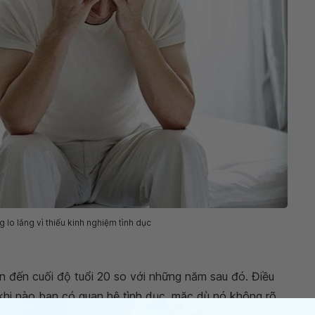
 lo lắng vì thiếu kinh nghiệm tình dục
ên đến cuối độ tuổi 20 so với những năm sau đó. Điều
khi nào bạn có quan hệ tình dục, mặc dù nó không rõ