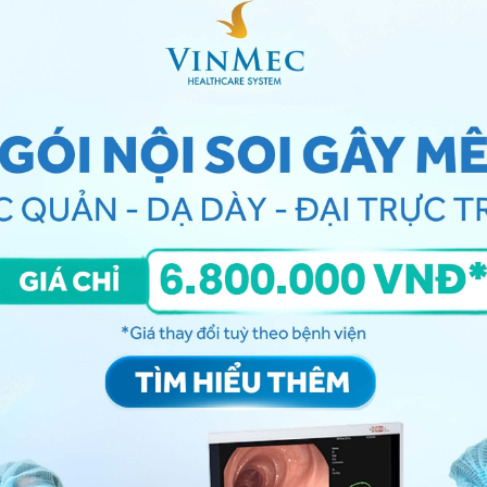
oa học nghĩ rằng
ham muốn tình dục của phụ nữ
có
iảm dần vào cuối độ tuổi 20.
 đoạn 30 - 40
dục mạnh mẽ trong những năm này, mặc dù testosterone
thường giảm khoảng 1% mỗi năm và mức độ giảm có thể
ày có thể có một số ảnh hưởng đến
nhu cầu tình dục
.
hẳng trong công việc, gia đình và các vấn đề khác có
m muốn tình dục.
 độ ham muốn tình dục mạnh nhất. Một nghiên cứu cho
ượng tình dục thường xuyên và dữ dội hơn so với phụ
n suất hoạt động tình dục nhiều hơn và có nhiều khả
rong các mối quan hệ.