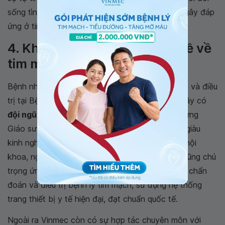
sống tình dục dễ dàng hơn. Thủ dâm thường ít gây đáp
ứng ở tim hơn và đỡ gắng sức hơn.
4. Khám và điều trị các vấn đề về
tim mạch ở đâu?
Bệnh nhân tim mạch có thể lựa chọn thăm khám và điều
trị tại Bệnh viện Đa khoa Quốc tế Vinmec. Tại đây có
đội ngũ bác sĩ chuyên môn Tim mạch
gồm những
Giáo sư, Tiến sĩ, bác sĩ Chuyên khoa 2, Thạc sĩ giàu
kinh nghiệm, có uy tín lớn trong lĩnh vực điều trị nội
khoa, ngoại khoa, thông tim can thiệp. Vinmec cũng chú
trọng ứng dụng các kỹ thuật cao cấp trong việc chẩn
đoán và điều trị bệnh lý tim mạch, sử dụng hệ thống
trang thiết bị y tế hiện đại, đạt chuẩn quốc tế.
Ngoài ra Vinmec còn có sự hợp tác chuyên môn với