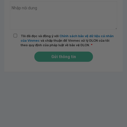
Tôi đã đọc và đồng ý với
Chính sách bảo vệ dữ liệu cá nhân
của Vinmec
và chấp thuận để Vinmec xử lý DLCN của tôi
theo quy định của pháp luật về bảo vệ DLCN.
*
Gửi thông tin