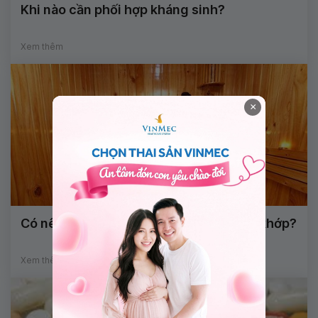
Khi nào cần phối hợp kháng sinh?
Xem thêm
×
Có nên xông hơi giảm đau nhức xương khớp?
Xem thêm