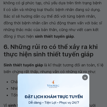
không có gì phức tạp, chủ yếu dựa trên tình trạng bệnh
lí có sẵn và những loại thuốc bệnh nhân đang sử dụng.
Bác sĩ sẽ hướng dẫn cụ thể đối với từng bệnh nhân,
đồng thời bệnh nhân cần chủ động tham vấn với bác sĩ
những thắc mắc của bản thân, cũng như viết cam kết
đồng ý thực hiện
sinh thiết tuyến giáp
.
6. Những rủi ro có thể xảy ra khi
thực hiện sinh thiết tuyến giáp
Sinh thiết tuyến giáp
là kĩ thuật tương đối an toàn, tỉ lệ
biến chứng rất thấp, nhưng vẫn có những rủi ro như:
×
Chảy máu
Nhiễm trùng
Tổn thương cấu trúc xung quanh tuyến giáp
Vì
sinh thiết tuyến giáp
đa số được thực hiện dưới