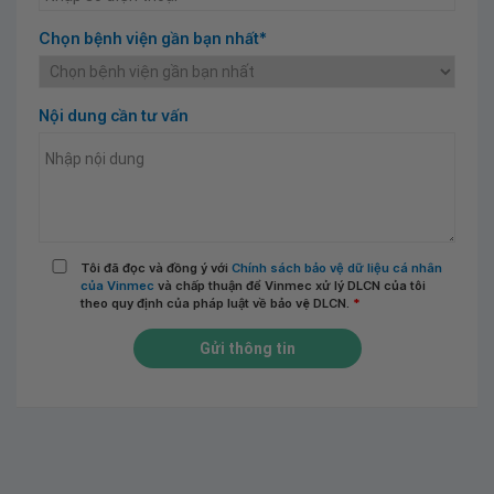
Chọn bệnh viện gần bạn nhất*
Nội dung cần tư vấn
Tôi đã đọc và đồng ý với
Chính sách bảo vệ dữ liệu cá nhân
của Vinmec
và chấp thuận để Vinmec xử lý DLCN của tôi
theo quy định của pháp luật về bảo vệ DLCN.
*
Gửi thông tin