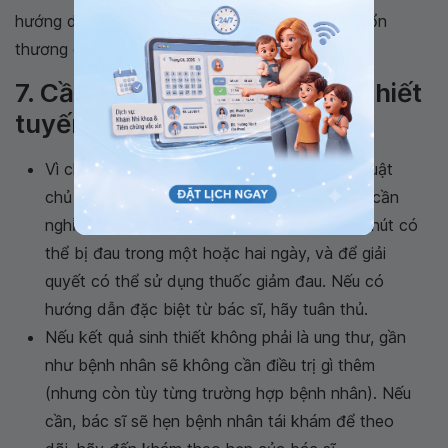
hướng dẫn của siêu âm, do đó hiếm khi xảy ra tổn
thương cấu trúc xung quanh tuyến giáp.
7. Cần làm gì sau khi đã sinh thiết
tuyến giáp?
Vì chọc hút tuyến giáp bằng kim nhỏ là kĩ thuật
chủ yếu được thực hiện, nên bệnh nhân chỉ cần
nghỉ ngơi một lát là có thể ra về. Vị trí chọc hút có
thể bị đau trong một hoặc hai ngày, và để giải
quyết có thể sử dụng thuốc giảm đau. Nếu có
hướng dẫn đặc biệt từ bác sĩ, hãy tuân thủ.
Nếu kết quả sinh thiết không phải là ung thư, gần
như bệnh nhân sẽ không cần điều trị gì thêm
(nhưng còn tùy từng trường hợp bệnh nhân). Nếu
cần, bác sĩ sẽ hẹn bệnh nhân tái khám để theo