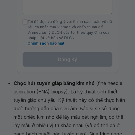
Tôi đã đọc và đồng ý với Chính sách bảo vệ dữ
liệu cá nhân của Vinmec và chấp thuận để
Vinmec xử lý DLCN của tôi theo quy định của
pháp luật về bảo vệ DLCN.
Chính sách bảo mật
Đăng Ký
Chọc hút tuyến giáp bằng kim nhỏ
(fine needle
aspiration (FNA) biopsy): Là kỹ thuật sinh thiết
tuyến giáp chủ yếu. Kỹ thuật này có thể thực hiện
dưới hướng dẫn của siêu âm. Bác sĩ sẽ sử dụng
một chiếc kim nhỏ để lấy mẫu xét nghiệm, có thể
lấy mẫu ở nhiều vị trí khác nhau (và có thể cả ở
hạch bạch huyết gần tuyến giáp). Quá trình chọc