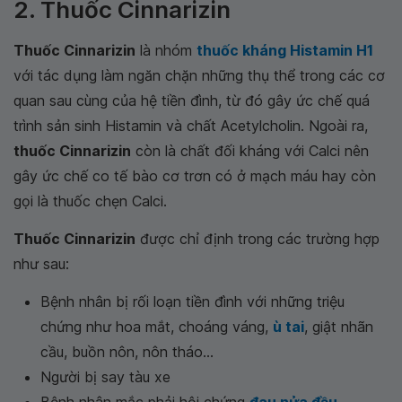
2. Thuốc Cinnarizin
Thuốc Cinnarizin
là nhóm
thuốc kháng Histamin H1
với tác dụng làm ngăn chặn những thụ thể trong các cơ
quan sau cùng của hệ tiền đình, từ đó gây ức chế quá
trình sản sinh Histamin và chất Acetylcholin. Ngoài ra,
thuốc Cinnarizin
còn là chất đối kháng với Calci nên
gây ức chế co tế bào cơ trơn có ở mạch máu hay còn
gọi là thuốc chẹn Calci.
Thuốc Cinnarizin
được chỉ định trong các trường hợp
như sau:
Bệnh nhân bị rối loạn tiền đình với những triệu
chứng như hoa mắt, choáng váng,
ù tai
, giật nhãn
cầu, buồn nôn, nôn tháo...
Người bị say tàu xe
Bệnh nhân mắc phải hội chứng
đau nửa đầu