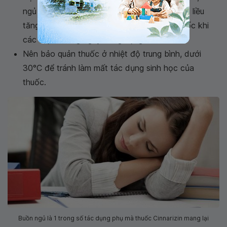
ngủ gà thì có thể dùng
thuốc Cinnarizin
với liều
tăng dần và nếu cần thiết có thể ngưng thuốc khi
các triệu chứng ngày càng nặng hơn.
Nên bảo quản thuốc ở nhiệt độ trung bình, dưới
30°C để tránh làm mất tác dụng sinh học của
thuốc.
Buồn ngủ là 1 trong số tác dụng phụ mà thuốc Cinnarizin mang lại