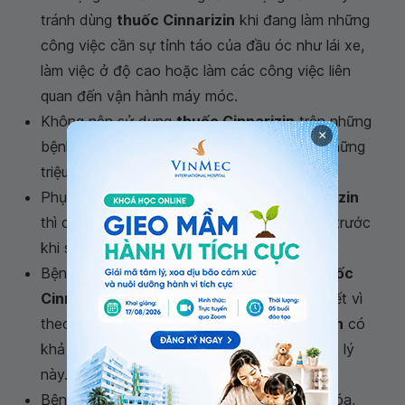
tránh dùng
thuốc Cinnarizin
khi đang làm những
công việc cần sự tỉnh táo của đầu óc như lái xe,
làm việc ở độ cao hoặc làm các công việc liên
quan đến vận hành máy móc.
Không nên sử dụng
thuốc Cinnarizin
trên những
×
bệnh nhân cao tuổi vì có khả năng gây ra những
triệu chứng liên quan ngoại tháp.
Phụ nữ mang thai muốn dùng
thuốc Cinnarizin
thì cần tham khảo ý kiến của bác sĩ điều trị trước
khi sử dụng
Bệnh nhân bị
bệnh Parkinson
chỉ dùng
thuốc
Cinnarizin
trong trường hợp thật sự cần thiết vì
theo một số nghiên cứu thì
thuốc Cinnarizin
có
khả năng làm trầm trọng hơn tình trạng bệnh lý
này.
Bệnh nhân gặp phải tình trạng rối loạn tiêu hóa,