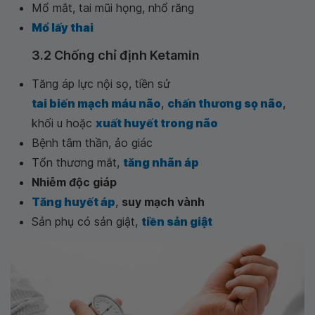
Mổ mắt, tai mũi họng, nhổ răng
Mổ lấy thai
3.2 Chống chỉ định Ketamin
Tăng áp lực nội sọ, tiền sử
tai biến mạch máu não
,
chấn thương sọ não
,
khối u hoặc
xuất huyết trong não
Bệnh tâm thần, ảo giác
Tổn thương mắt,
tăng nhãn áp
Nhiễm độc giáp
Tăng huyết áp
,
suy mạch vành
Sản phụ có sản giật,
tiền sản giật