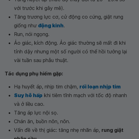
với trước khi gây mê).
Tăng trương lực cơ, cử động co cứng, giật rung
giống như
động kinh
.
Run, nói ngọng.
Ảo giác, kích động. Ảo giác thường sẽ mất đi khi
tỉnh dậy nhưng một số người có thể hồi tưởng lại
vài tuần sau phẫu thuật.
Tác dụng phụ hiếm gặp:
Hạ huyết áp, nhịp tim chậm,
rối loạn nhịp tim
Suy hô hấp
khi tiêm tĩnh mạch với tốc độ nhanh
và ở liều cao.
Tăng áp lực nội sọ.
Chán ăn, buồn nôn, nôn.
Vấn đề về thị giác: tăng nhẹ nhãn áp,
rung giật
nhãn cầu
.