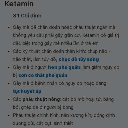
Ketamin
3.1 Chỉ định
Gây mê để chẩn đoán hoặc phẫu thuật ngắn mà
không yêu cầu phải gây giãn cơ. Ketamin có giá trị
đặc biệt trong gây mê nhiều lần ở trẻ em
Các kỹ thuật chẩn đoán thần kinh: chụp não -
não thất, làm tủy đồ,
chọc dò tủy sống
Gây mê ở người
hen phế quản
: làm giảm nguy cơ
bị
cơn co thắt phế quản
Gây mê ở bệnh nhân có nguy cơ hoặc đang
tụt huyết áp
Các
phẫu thuật nông
: cắt bỏ mô hoại tử, băng
bó, ghép da ở người bị bỏng
Phẫu thuật chỉnh hình: nắn xương kín, đóng đinh
xương đùi, cắt cụt, sinh thiết