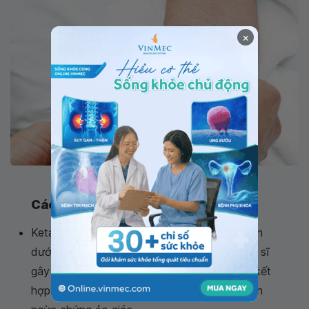
×
Thuốc có thể dùng tiêm bắp hoặc tiêm tĩnh mạch
Cách dùng Ketamin an toàn
Ketamin chỉ được phép sử dụng tại bệnh viện
dưới sự hướng dẫn và theo dõi của các bác sĩ
gây mê để đảm bảo an toàn. Bác sĩ có thể kết
hợp Ketamin với một loại thuốc khác để ngăn