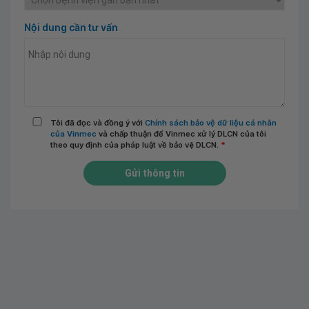
Nội dung cần tư vấn
Tôi đã đọc và đồng ý với
Chính sách bảo vệ dữ liệu cá nhân
của Vinmec
và chấp thuận để Vinmec xử lý DLCN của tôi
theo quy định của pháp luật về bảo vệ DLCN.
*
Gửi thông tin