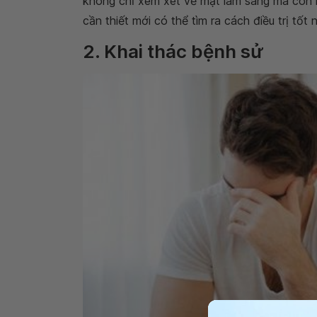
không chỉ xem xét về mặt lâm sàng mà còn h
cần thiết mới có thể tìm ra cách điều trị tốt
2. Khai thác bệnh sử