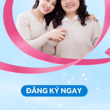
au).
ng, bác sĩ cũng cần khai thác các khía cạnh khác. Ví
 câu hỏi cụ thể về ham muốn tình dục, tình trạng xuất
hệ hay không. Bệnh ảnh hưởng như thế nào đến đời
y ra hay không? Bệnh nhân chỉ quan hệ với một bạn
ạng bệnh hiện tại cũng như những kỳ vọng của bệnh
 thể hay do tâm lý
 biệt những bệnh nhân rối loạn cương dương bắt nguồn
o tâm lý. Khai thác bệnh sử có thể giúp xác định được
chứng bệnh thường khởi phát từ từ, ảnh hưởng đến khả
ược lại,
triệu chứng rối loạn cương dương
chủ yếu do