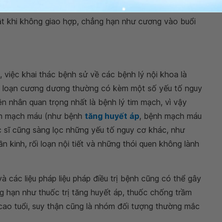
à thường chỉ mang tính tạm thời, tùy theo tình huống.
 khi không giao hợp, chẳng hạn như cương vào buổi
, việc khai thác bệnh sử về các bệnh lý nội khoa là
rối loạn cương dương thường có kèm một số yếu tố nguy
 nhân quan trọng nhất là bệnh lý tim mạch, vì vậy
ệnh mạch máu (như bệnh
tăng huyết áp
, bệnh mạch máu
 sĩ cũng sàng lọc những yếu tố nguy cơ khác, như
ần kinh, rối loạn nội tiết và những thói quen không lành
 các liệu pháp liệu pháp điều trị bệnh cũng có thể gây
 hạn như thuốc trị tăng huyết áp, thuốc chống trầm
ời cao tuổi, suy thận cũng là nhóm đối tượng thường mắc