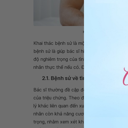
Khai thác bệnh sử là một p
Khai thác bệnh sử là một phần quan trọng t
bệnh sử là giúp bác sĩ hiểu rõ bản chất
triệ
độ nghiêm trọng của tình trạng bệnh, qua đó
nhân thực thể nếu có. Điều này có ý nghĩ vô 
2.1. Bệnh sử về tình dục
Bác sĩ thường đề cập đến nhiều khía cạnh k
của triệu chứng. Theo đó,
triệu chứng rối 
lý khác liên quan đến xuất tinh, hoặc các v
nhân còn khả năng cương dương vật vào ba
trọng, nhằm xem xét khả năng nam giới đạt