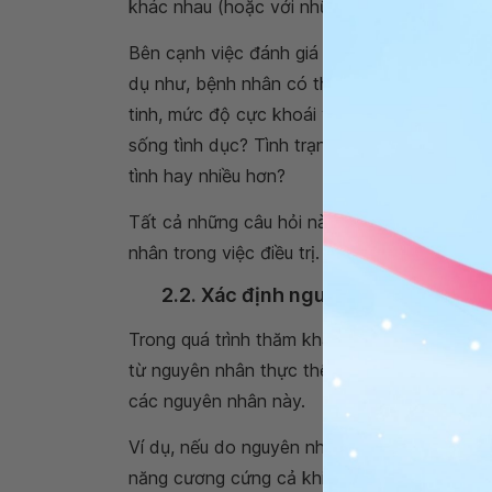
khác nhau (hoặc với những bạn tình khác nh
Bên cạnh việc đánh giá chức năng cương dươ
dụ như, bệnh nhân có thể phải trả lời một số
tinh, mức độ cực khoái và có đau khi quan 
sống tình dục? Tình trạng này có thường xả
tình hay nhiều hơn?
Tất cả những câu hỏi này sẽ nói lên tình tr
nhân trong việc điều trị.
2.2. Xác định nguyên nhân do thực
Trong quá trình thăm khám, bác sĩ cần phân
từ nguyên nhân thực thể và hay chủ yếu là d
các nguyên nhân này.
Ví dụ, nếu do nguyên nhân thực thể, triệu 
năng cương cứng cả khi không giao hợp. Ng