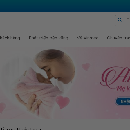
hách hàng
Phát triển bền vững
Về Vinmec
Chuyên tra
 tâm sức khoẻ phụ nữ