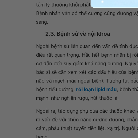
tâm lý thường khởi phát một cách đột ngột v
Bệnh nhân vẫn có thể cương cứng dương vật
sáng.
2.3. Bệnh sử về nội khoa
Ngoài bệnh sử liên quan đến vấn đề tình dục
điều rất quan trọng. Hầu hết bệnh nhân bị 
cơ dẫn đến suy giảm khả năng cương. Nguyên
bác sĩ sẽ cần xem xét các dấu hiệu của b
não và mạch máu ngoại biên). Tương tự, bác
bệnh tiểu đường,
rối loạn lipid máu
, bệnh th
mạnh, như nghiện rượu, hút thuốc lá.
Ngoài ra, tác dụng phụ của các thuốc khác và
ra vấn đề với chức năng cương dương, chẳng
cảm, phẫu thuật tuyến tiền liệt, xạ trị. Ngư
bệnh.