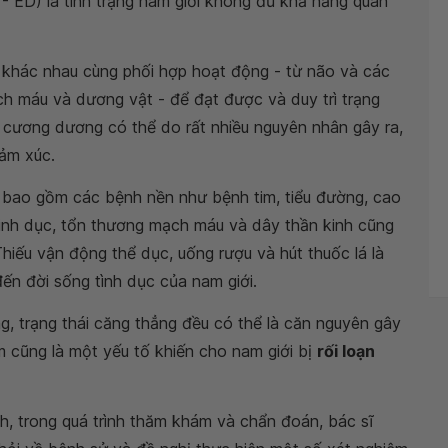
 - ED) là tình trạng nam giới không đủ khả năng quan
 khác nhau cùng phối hợp hoạt động - từ não và các
ch máu và dương vật - để đạt được và duy trì trạng
n cương dương có thể do rất nhiều nguyên nhân gây ra,
cảm xúc.
g bao gồm các bệnh nền như bệnh tim, tiểu đường, cao
inh dục, tổn thương mạch máu và dây thần kinh cũng
iếu vận động thể dục, uống rượu và hút thuốc lá là
n đời sống tình dục của nam giới.
ng, trạng thái căng thẳng đều có thể là căn nguyên gây
m cũng là một yếu tố khiến cho nam giới bị
rối loạn
, trong quá trình thăm khám và chẩn đoán, bác sĩ