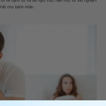
ỏi về bệnh sử và đề nghị thực hiện một số xét nghiệm
 nhất cho bệnh nhân.