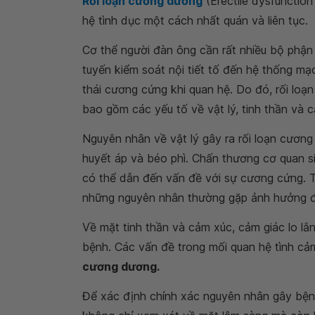
Rối loạn cương dương
(Erectile dysfunction
hệ tình dục một cách nhất quán và liên tục.
Cơ thể người đàn ông cần rất nhiều bộ phận
tuyến kiểm soát nội tiết tố đến hệ thống mạ
thái cương cứng khi quan hệ. Do đó, rối loạ
bao gồm các yếu tố về vật lý, tinh thần và 
Nguyên nhân về vật lý gây ra rối loạn cươn
huyết áp và béo phì. Chấn thương cơ quan s
có thể dẫn đến vấn đề với sự cương cứng. Th
những nguyên nhân thường gặp ảnh hưởng đế
Về mặt tinh thần và cảm xúc, cảm giác lo lắ
bệnh. Các vấn đề trong mối quan hệ tình cả
cương dương.
Để xác định chính xác nguyên nhân gây bệnh