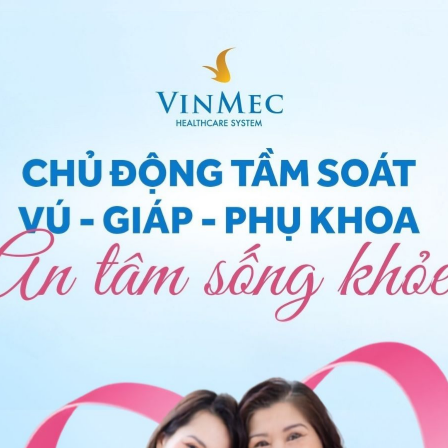
hần quan trọng trong việc chẩn đoán bệnh
rong việc chẩn đoán bệnh. Mục đích của khai thác
u chứng rối loạn cương dương
, tần suất xảy ra và mức
 xác định các yếu tố về tâm lý tình dục và nguyên
cùng quan trọng trong điều trị.
hác nhau của chức năng tình dục để tìm ra bản chất
loạn cương dương
có thể bị nhầm lẫn với những bệnh
ấn đề về hoạt động tình dục. Bác sĩ cần biết được bệnh
n đêm hay lúc sáng sớm hay không. Điều này khá quan
 được trạng thái cương dương trong những hoàn cảnh