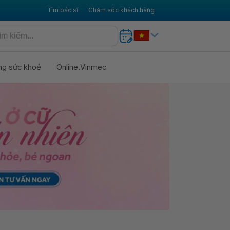
Tìm bác sĩ
Chăm sóc khách hàng
ng sức khoẻ
Online.Vinmec