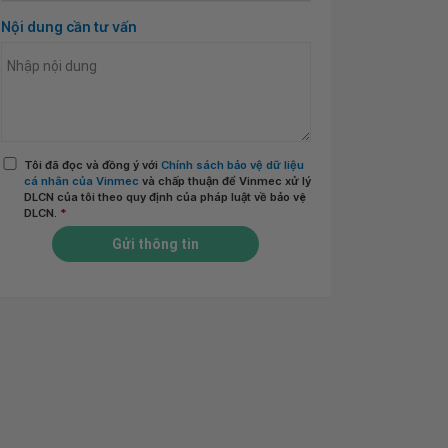
Nội dung cần tư vấn
Tôi đã đọc và đồng ý với
Chính sách bảo vệ dữ liệu
cá nhân của Vinmec
và chấp thuận để Vinmec xử lý
DLCN của tôi theo quy định của pháp luật về bảo vệ
DLCN.
*
Gửi thông tin