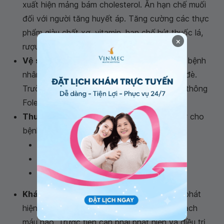
xuất hiện mảng bám cholesterol. Ăn hạn chế muối
đối với người tăng huyết áp. Tăng cường các thực
phẩm giàu chất xơ, vitamin, hạn chế hút thuốc lá,
×
rượu bia, café...
Vệ sinh chỗ nằm cho bệnh nhân
, lật người bệnh
nhân ít nhất 2 giờ/1 lần để tránh loét chỗ tỳ đè.
Trường hợp không tự chủ tiểu tiện: Đặt ống thông
Foley
Thuốc
. Có thể sử dụng một số thuốc hỗ trợ cho
bệnh nhân do bác sĩ chỉ định:
Thuốc chống động kinh;
Thuốc tăng cường tuần hoàn máu;
Kháng sinh phòng ngừa bội nhiễm...
Khám sức khỏe định kỳ
. Khám định kỳ để phát
hiện và kiểm soát yếu tố nguy cơ tai biến mạch
máu não. Trước tiên cần phải phát hiện và điều trị