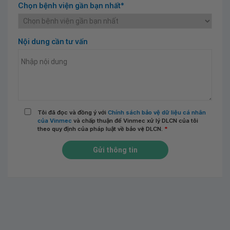
Chọn bệnh viện gần bạn nhất*
Nội dung cần tư vấn
Tôi đã đọc và đồng ý với
Chính sách bảo vệ dữ liệu cá nhân
của Vinmec
và chấp thuận để Vinmec xử lý DLCN của tôi
theo quy định của pháp luật về bảo vệ DLCN.
*
Gửi thông tin