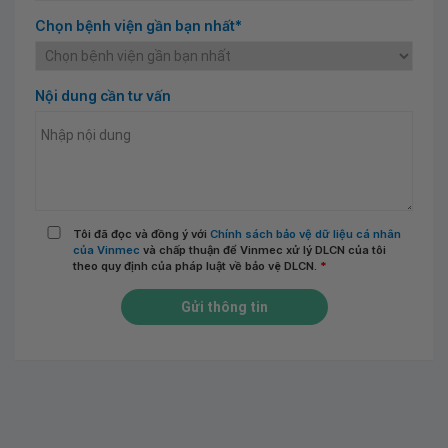
Chọn bệnh viện gần bạn nhất*
Nội dung cần tư vấn
Tôi đã đọc và đồng ý với
Chính sách bảo vệ dữ liệu cá nhân
của Vinmec
và chấp thuận để Vinmec xử lý DLCN của tôi
theo quy định của pháp luật về bảo vệ DLCN.
*
Gửi thông tin