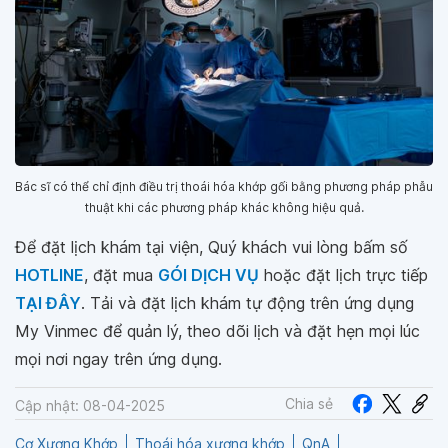
Bác sĩ có thể chỉ định điều trị thoái hóa khớp gối bằng phương pháp phẫu
thuật khi các phương pháp khác không hiệu quả.
Để đặt lịch khám tại viện, Quý khách vui lòng bấm số
HOTLINE
, đặt mua
GÓI DỊCH VỤ
hoặc đặt lịch trực tiếp
TẠI ĐÂY
. Tải và đặt lịch khám tự động trên ứng dụng
My Vinmec để quản lý, theo dõi lịch và đặt hẹn mọi lúc
mọi nơi ngay trên ứng dụng.
Chia sẻ
Cập nhật: 08-04-2025
Cơ Xương Khớp
Thoái hóa xương khớp
QnA