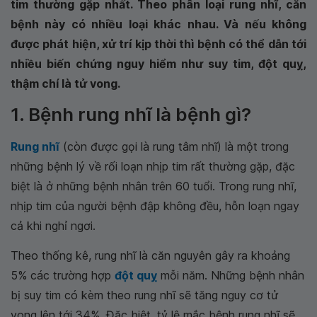
tim thường gặp nhất. Theo phân loại rung nhĩ, căn
bệnh này có nhiều loại khác nhau. Và nếu không
được phát hiện, xử trí kịp thời thì bệnh có thể dẫn tới
nhiều biến chứng nguy hiểm như suy tim, đột quỵ,
thậm chí là tử vong.
1. Bệnh rung nhĩ là bệnh gì?
Rung nhĩ
(còn được gọi là rung tâm nhĩ) là một trong
những bệnh lý về rối loạn nhịp tim rất thường gặp, đặc
biệt là ở những bệnh nhân trên 60 tuổi. Trong rung nhĩ,
nhịp tim của người bệnh đập không đều, hỗn loạn ngay
cả khi nghỉ ngơi.
Theo thống kê, rung nhĩ là căn nguyên gây ra khoảng
5% các trường hợp
đột quỵ
mỗi năm. Những bệnh nhân
bị suy tim có kèm theo rung nhĩ sẽ tăng nguy cơ tử
vong lên tới 34%. Đặc biệt, tỷ lệ mắc bệnh rung nhĩ sẽ