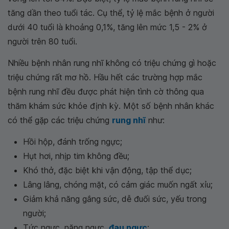
tăng dần theo tuổi tác. Cụ thể, tỷ lệ mắc bệnh ở người
dưới 40 tuổi là khoảng 0,1%, tăng lên mức 1,5 - 2% ở
người trên 80 tuổi.
Nhiều bệnh nhân rung nhĩ không có triệu chứng gì hoặc
triệu chứng rất mơ hồ. Hầu hết các trường hợp mắc
bệnh rung nhĩ đều được phát hiện tình cờ thông qua
thăm khám sức khỏe định kỳ. Một số bệnh nhân khác
có thể gặp các triệu chứng
rung nhĩ
như:
Hồi hộp, đánh trống ngực;
Hụt hơi, nhịp tim không đều;
Khó thở, đặc biệt khi vận động, tập thể dục;
Lâng lâng, chóng mặt, có cảm giác muốn ngất xỉu;
Giảm khả năng gắng sức, dễ đuối sức, yếu trong
người;
Tức ngực, nặng ngực,
đau ngực
;