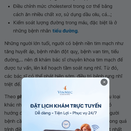
Điều chỉnh mức cholesterol trong cơ thể bằng
cách ăn nhiều chất xơ, sử dụng dầu oliu, cá...;
Kiểm soát lượng đường trong máu, đặc biệt là ở
những bệnh nhân
tiểu đường
.
Những người lớn tuổi, người có bệnh nền tim mạch như
tăng huyết áp, bệnh nhân đột quỵ, bệnh van tim, tiểu
đường,... nên đi khám bác sĩ chuyên khoa tim mạch để
được tư vấn, lên kế hoạch tầm soát rung nhĩ. Từ đó,
các bác sĩ có thể phát hiện sớm, điều trị bệnh rung nhĩ
×
triệt để.
Theo
phân loại rung nhĩ
thì bệnh lý này có nhiều loại
khác nhau. Tùy từng loại rung nhĩ mà bác sĩ sẽ có
hướng điều trị phù hợp nhất. Điều quan trọng là người
bệnh cần phối hợp với mọi chỉ định của bác sĩ trong quá
trình điều trị bệnh để đảm bảo hiệu quả trị liệu tốt nhất