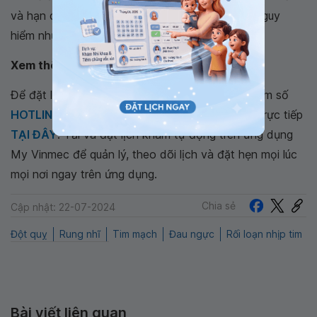
và hạn chế nguy cơ dẫn tới những biến chứng nguy
hiểm như đột quỵ, thậm chí tử vong.
Xem thêm:
Hướng dẫn chẩn đoán rung nhĩ
Để đặt lịch khám tại viện, Quý khách vui lòng bấm số
HOTLINE
, đặt mua
GÓI DỊCH VỤ
hoặc đặt lịch trực tiếp
TẠI ĐÂY
. Tải và đặt lịch khám tự động trên ứng dụng
My Vinmec để quản lý, theo dõi lịch và đặt hẹn mọi lúc
mọi nơi ngay trên ứng dụng.
Chia sẻ
Cập nhật: 22-07-2024
Đột quỵ
Rung nhĩ
Tim mạch
Đau ngực
Rối loạn nhịp tim
Bài viết liên quan