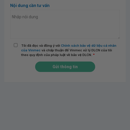
Nội dung cần tư vấn
Tôi đã đọc và đồng ý với
Chính sách bảo vệ dữ liệu cá nhân
của Vinmec
và chấp thuận để Vinmec xử lý DLCN của tôi
theo quy định của pháp luật về bảo vệ DLCN.
*
Gửi thông tin