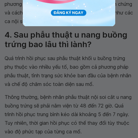
phương pháp phẫu thuật mở. Nói chung, các biến chứng
và cách xử lý trong ca phẫu thuật này tương tự như các
ca nội soi ổ bụng khác.
4. Sau phẫu thuật u nang buồng
trứng bao lâu thì lành?
Quá trình hồi phục sau phẫu thuật khối u buồng trứng
phụ thuộc vào nhiều yếu tố, bao gồm cả phương pháp
phẫu thuật, tình trạng sức khỏe ban đầu của bệnh nhân
và chế độ chăm sóc toàn diện sau mổ.
Thông thường, bệnh nhân phẫu thuật nội soi cắt u nang
buồng trứng sẽ phải nằm viện từ 48 đến 72 giờ. Quá
trình hồi phục trung bình kéo dài khoảng 5 đến 7 ngày.
Tuy nhiên, thời gian hồi phục có thể thay đổi tùy thuộc
vào độ phức tạp của từng ca mổ.