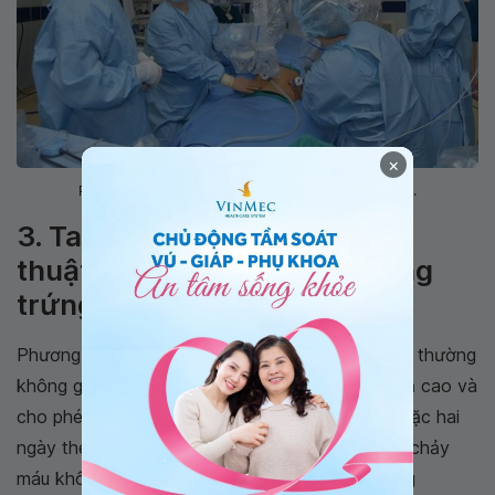
×
Phẫu thuật nội soi cắt u nang buồng trứng tại Vinmec.
3. Tai biến và xử trí khi phẫu
thuật nội soi cắt u nang buồng
trứng
Phương pháp mổ nội soi cắt u nang buồng trứng thường
không gây ra nhiều biến chứng, mang lại hiệu quả cao và
cho phép bệnh nhân ra viện sớm chỉ sau một hoặc hai
ngày theo dõi. Tuy nhiên, nếu xảy ra tình huống chảy
máu không thể kiểm soát, bác sĩ sẽ chuyển sang