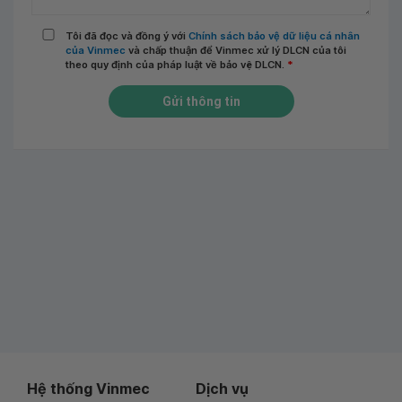
Tôi đã đọc và đồng ý với
Chính sách bảo vệ dữ liệu cá nhân
của Vinmec
và chấp thuận để Vinmec xử lý DLCN của tôi
theo quy định của pháp luật về bảo vệ DLCN.
*
Gửi thông tin
Hệ thống Vinmec
Dịch vụ