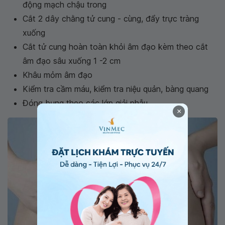
động mạch chậu trong
Cắt 2 dây chằng tử cung - cùng, đẩy trực tràng
xuống
Cắt tử cung hoàn toàn khỏi âm đạo kèm theo cắt
âm đạo sâu xuống 1 -2 cm
Khâu mỏm âm đạo
Kiểm tra cầm máu, kiểm tra niệu quản, bàng quang
Đóng bụng theo các lớp giải phẫu
×