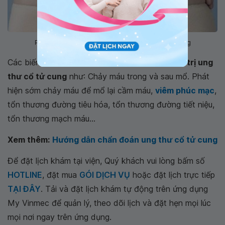
Phẫu thuật Wertheim là phẫu thuật cắt toàn bộ tử cung
Các biến chứng có thể gặp sau phẫu thuật
điều trị ung
thư cổ tử cung
như: Chảy máu trong và sau mổ. Phát
hiện sớm chảy máu để mổ lại cầm máu,
viêm phúc mạc
,
tổn thương đường tiêu hóa, tổn thương đường tiết niệu,
tổn thương mạch máu...
Xem thêm:
Hướng dẫn chẩn đoán ung thư cổ tử cung
Để đặt lịch khám tại viện, Quý khách vui lòng bấm số
HOTLINE
, đặt mua
GÓI DỊCH VỤ
hoặc đặt lịch trực tiếp
TẠI ĐÂY
. Tải và đặt lịch khám tự động trên ứng dụng
My Vinmec để quản lý, theo dõi lịch và đặt hẹn mọi lúc
mọi nơi ngay trên ứng dụng.