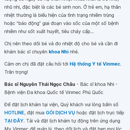
nhũ nhi, đặc biệt là các bé sinh non. Ở trẻ em, hạ thân
nhiệt thường là biểu hiện của tình trạng nhiễm trùng
hoặc “báo động” giai đoạn vào sốc của một số bệnh
nhiễm như sốt xuất huyết, tiêu chảy cấp...
Chị nên theo dõi bé và đo nhiệt độ cho bé và cần đi
khám bác sĩ chuyên
khoa Nhi
nhé.
Cảm ơn chị đã đặt câu hỏi tới
Hệ thống Y tế Vinmec
.
Trân trọng!
Bác sĩ Nguyễn Thái Ngọc Châu
- Bác sĩ khoa Nhi -
Bệnh viện Đa khoa Quốc tế Vinmec Phú Quốc
Để đặt lịch khám tại viện, Quý khách vui lòng bấm số
HOTLINE
, đặt mua
GÓI DỊCH VỤ
hoặc đặt lịch trực tiếp
TẠI ĐÂY
. Tải và đặt lịch khám tự động trên ứng dụng
My Vinmec để quản lý, theo dõi lịch và đặt hẹn mọi lúc