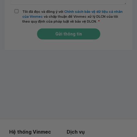
Tôi đã đọc và đồng ý với
Chính sách bảo vệ dữ liệu cá nhân
của Vinmec
và chấp thuận để Vinmec xử lý DLCN của tôi
theo quy định của pháp luật về bảo vệ DLCN.
*
Gửi thông tin
Hệ thống Vinmec
Dịch vụ