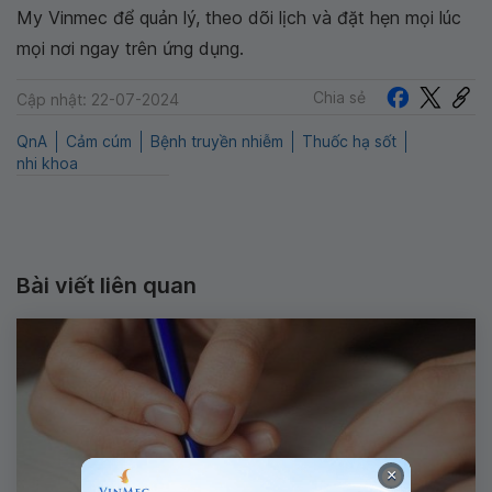
My Vinmec để quản lý, theo dõi lịch và đặt hẹn mọi lúc
mọi nơi ngay trên ứng dụng.
Chia sẻ
Cập nhật: 22-07-2024
QnA
Cảm cúm
Bệnh truyền nhiễm
Thuốc hạ sốt
nhi khoa
Bài viết liên quan
×