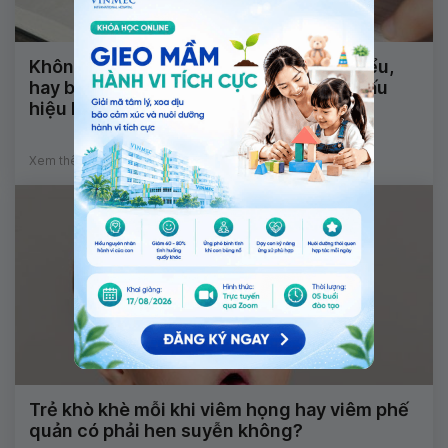
Không nói được, nhìn mặt chữ không hiểu,
hay bị động kinh và tê đầu ngón tay là dấu
hiệu bệnh gì?
Xem thêm
Trẻ khò khè mỗi khi viêm họng hay viêm phế
quản có phải hen suyễn không?