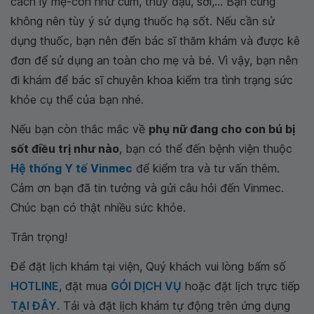
cách ly mẹ-con như cúm, thủy đậu, sởi,... Bạn cũng
không nên tùy ý sử dụng thuốc hạ sốt. Nếu cần sử
dụng thuốc, bạn nên đến bác sĩ thăm khám và được kê
đơn để sử dụng an toàn cho mẹ và bé. Vì vậy, bạn nên
đi khám để bác sĩ chuyên khoa kiểm tra tình trạng sức
khỏe cụ thể của bạn nhé.
Nếu bạn còn thắc mắc về
phụ nữ đang cho con bú bị
sốt điều trị như nào
, bạn có thể đến bệnh viện thuộc
Hệ thống Y tế Vinmec
để kiểm tra và tư vấn thêm.
Cảm ơn bạn đã tin tưởng và gửi câu hỏi đến Vinmec.
Chúc bạn có thật nhiều sức khỏe.
Trân trọng!
Để đặt lịch khám tại viện, Quý khách vui lòng bấm số
HOTLINE
, đặt mua
GÓI DỊCH VỤ
hoặc đặt lịch trực tiếp
TẠI ĐÂY
. Tải và đặt lịch khám tự động trên ứng dụng