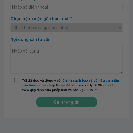
Chọn bệnh viện gần bạn nhất*
Nội dung cần tư vấn
Tôi đã đọc và đồng ý với
Chính sách bảo vệ dữ liệu cá nhân
của Vinmec
và chấp thuận để Vinmec xử lý DLCN của tôi
theo quy định của pháp luật về bảo vệ DLCN.
*
Gửi thông tin