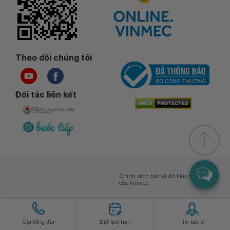
Theo dõi chúng tôi
Đối tác liên kết
Chính sách bảo vệ dữ liệu cá nhân
của Vinmec
Bản quyền © 2026 thuộc về Công ty
GR Privacy
Cổ phần Bệnh viện Đa khoa Quốc tế
Vinmec
Gọi tổng đài
Đặt lịch hẹn
Tìm bác sĩ
GR Terms