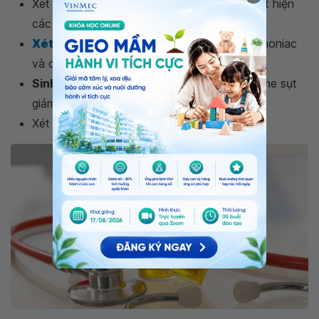
Xét nghiệm và
phân tích nước tiểu
để phát hiện
các chất chuyển hóa bất thường.
Xét nghiệm máu
để kiểm tra hàm lượng amoniac
và các axit amin có tăng lên không.
Sinh thiết gan
để kiểm tra hàm lượng enzyme sụt
giảm.
Xét nghiệm di truyền để phát hiện gen bệnh.