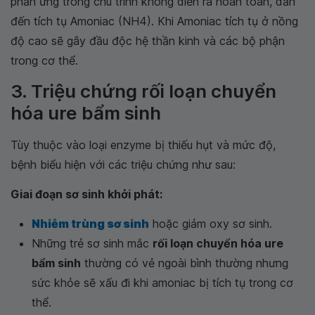
phản ứng trong chu trình không diễn ra hoàn toàn, dẫn
đến tích tụ Amoniac (NH4). Khi Amoniac tích tụ ở nồng
độ cao sẽ gây đầu độc hệ thần kinh và các bộ phận
trong cơ thể.
3. Triệu chứng rối loạn chuyển
hóa ure bẩm sinh
Tùy thuộc vào loại enzyme bị thiếu hụt và mức độ,
bệnh biểu hiện với các triệu chứng như sau:
Giai đoạn sơ sinh khởi phát:
Nhiễm trùng sơ sinh
hoặc giảm oxy sơ sinh.
Những trẻ sơ sinh mắc
rối loạn chuyển hóa ure
bẩm sinh
thường có vẻ ngoài bình thường nhưng
sức khỏe sẽ xấu đi khi amoniac bị tích tụ trong cơ
thể.