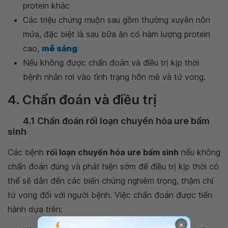
protein khác
Các triệu chứng muộn sau gồm thường xuyên nôn
mửa, đặc biệt là sau bữa ăn có hàm lượng protein
cao,
mê sảng
Nếu không được chẩn đoán và điều trị kịp thời
bệnh nhân rơi vào tình trạng hôn mê và tử vong.
4. Chẩn đoán và điều trị
4.1 Chẩn đoán rối loạn chuyển hóa ure bẩm
sinh
Các bệnh
rối loạn chuyển hóa ure bẩm sinh
nếu không
chẩn đoán đúng và phát hiện sớm để điều trị kịp thời có
thể sẽ dẫn đến các biến chứng nghiêm trọng, thậm chí
tử vong đối với người bệnh. Việc chẩn đoán được tiến
hành dựa trên:
×