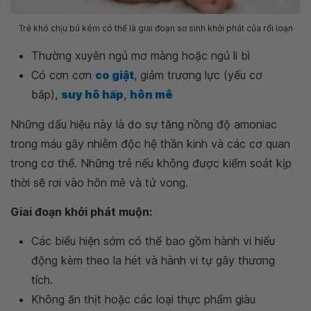
Trẻ khó chịu bú kém có thể là giai đoạn sơ sinh khởi phát của rối loạn
Thường xuyên ngủ mơ màng hoặc ngủ li bì
Có cơn cơn
co giật
, giảm trương lực (yếu cơ
bắp),
suy hô hấp
,
hôn mê
Những dấu hiệu này là do sự tăng nồng độ amoniac
trong máu gây nhiễm độc hệ thần kinh và các cơ quan
trong cơ thể. Những trẻ nếu không được kiểm soát kịp
thời sẽ rơi vào hôn mê và tử vong.
Giai đoạn khởi phát muộn:
Các biểu hiện sớm có thể bao gồm hành vi hiếu
động kèm theo la hét và hành vi tự gây thương
tích.
Không ăn thịt hoặc các loại thực phẩm giàu