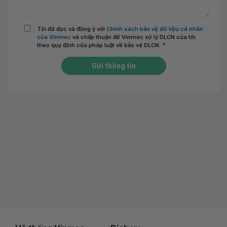
Tôi đã đọc và đồng ý với
Chính sách bảo vệ dữ liệu cá nhân
của Vinmec
và chấp thuận để Vinmec xử lý DLCN của tôi
theo quy định của pháp luật về bảo vệ DLCN.
*
Gửi thông tin