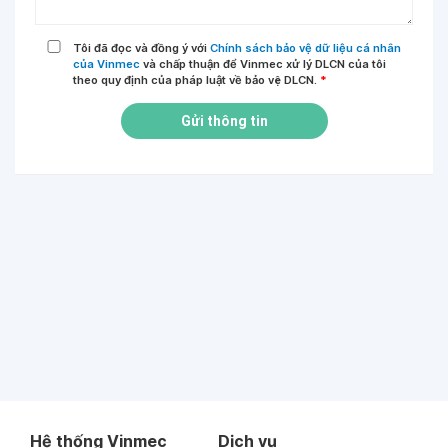
Tôi đã đọc và đồng ý với
Chính sách bảo vệ dữ liệu cá nhân
của Vinmec
và chấp thuận để Vinmec xử lý DLCN của tôi
theo quy định của pháp luật về bảo vệ DLCN.
*
Gửi thông tin
Hệ thống Vinmec
Dịch vụ