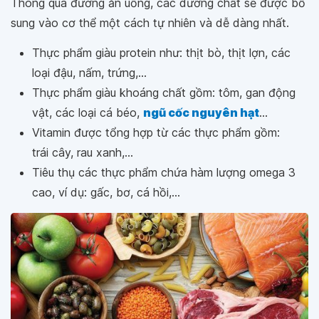
Thông qua đường ăn uống, các dưỡng chất sẽ được bổ
sung vào cơ thể một cách tự nhiên và dễ dàng nhất.
Thực phẩm giàu protein như: thịt bò, thịt lợn, các
loại đậu, nấm, trứng,...
Thực phẩm giàu khoáng chất gồm: tôm, gan động
vật, các loại cá béo,
ngũ cốc nguyên hạt
...
Vitamin được tổng hợp từ các thực phẩm gồm:
trái cây, rau xanh,...
Tiêu thụ các thực phẩm chứa hàm lượng omega 3
cao, ví dụ: gấc, bơ, cá hồi,...