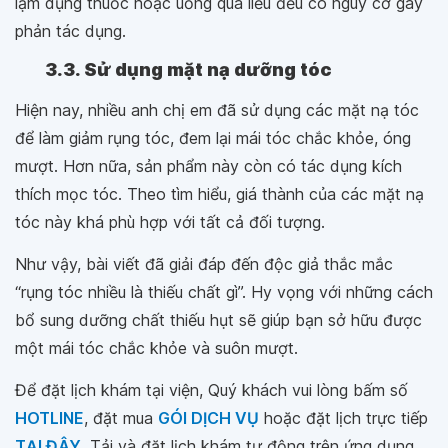
lạm dụng thuốc hoặc uống quá liều đều có nguy cơ gây
phản tác dụng.
3.3. Sử dụng mặt nạ dưỡng tóc
Hiện nay, nhiều anh chị em đã sử dụng các mặt nạ tóc
để làm giảm rụng tóc, đem lại mái tóc chắc khỏe, óng
mượt. Hơn nữa, sản phẩm này còn có tác dụng kích
thích mọc tóc. Theo tìm hiểu, giá thành của các mặt nạ
tóc này khá phù hợp với tất cả đối tượng.
Như vậy, bài viết đã giải đáp đến độc giả thắc mắc
“rụng tóc nhiều là thiếu chất gì”. Hy vọng với những cách
bổ sung dưỡng chất thiếu hụt sẽ giúp bạn sở hữu được
một mái tóc chắc khỏe và suôn mượt.
Để đặt lịch khám tại viện, Quý khách vui lòng bấm số
HOTLINE
, đặt mua
GÓI DỊCH VỤ
hoặc đặt lịch trực tiếp
TẠI ĐÂY
. Tải và đặt lịch khám tự động trên ứng dụng