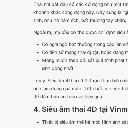
Thai nhi bắt đầu có các cử động như mút tay
khoảnh khắc sống động này. Đây cũng là “gi
sinh, như hở hàm ếch, bất thường tay chân,
Ngoài ra, mẹ bầu có thể được chỉ định siêu
Có nghi ngờ bất thường trong các lần si
Có tiền sử mang thai dị tật, hoặc đang 
Mong muốn theo dõi sát quá trình phát t
sinh động nhất.
Lưu ý: Siêu âm 4D có thể được thực hiện nhiề
nên lạm dụng quá mức. Tốt nhất, mẹ nên tuâ
để đảm bảo an toàn và hiệu quả.
4. Siêu âm thai 4D tại Vin
Thiết bị siêu âm thế hệ mới: Hình ảnh sắ