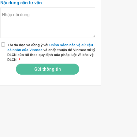
Nội dung cần tư vấn
Tôi đã đọc và đồng ý với
Chính sách bảo vệ dữ liệu
cá nhân của Vinmec
và chấp thuận để Vinmec xử lý
DLCN của tôi theo quy định của pháp luật về bảo vệ
DLCN.
*
Gửi thông tin