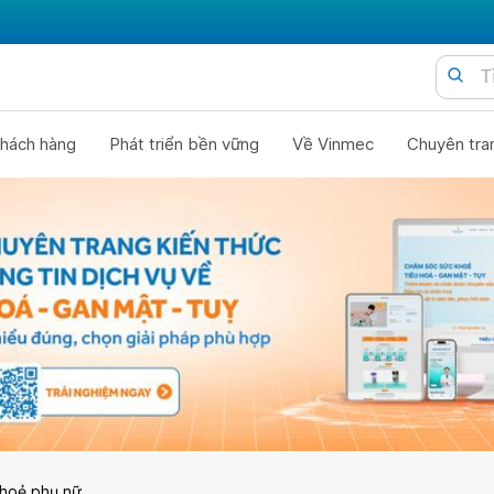
hách hàng
Phát triển bền vững
Về Vinmec
Chuyên tra
hoẻ phụ nữ