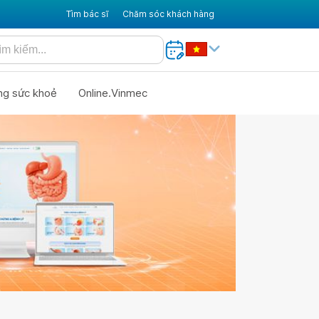
Tìm bác sĩ
Chăm sóc khách hàng
ng sức khoẻ
Online.Vinmec