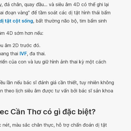
, đá chân, quay đầu… và siêu âm 4D có thể ghi lại
ai đoạn vàng” để tầm soát các dị tật hình thái bẩm
dị tật cột sống
, bất thường não bộ, tim bẩm sinh
 âm 4D sớm hơn nếu:
êu âm 2D trước đó.
mang thai
IVF
, đa thai.
riển của con và lưu giữ hình ảnh thai kỳ một cách
u lần nếu bác sĩ đánh giá cần thiết, tuy nhiên không
n theo lịch siêu âm được tư vấn bởi bác sĩ sản khoa
mec Cần Thơ có gì đặc biệt?
c nét, màu sắc chân thực, hỗ trợ chẩn đoán dị tật