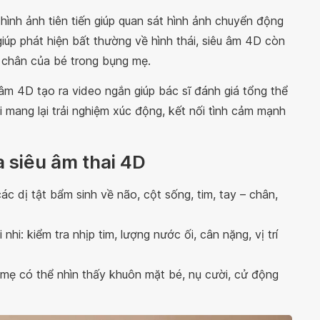
ình ảnh tiên tiến giúp quan sát hình ảnh chuyển động
 giúp phát hiện bất thường về hình thái, siêu âm 4D còn
ay chân của bé trong bụng mẹ.
âm 4D tạo ra video ngắn giúp bác sĩ đánh giá tổng thể
i mang lại trải nghiệm xúc động, kết nối tình cảm mạnh
a siêu âm thai 4D
ác dị tật bẩm sinh về não, cột sống, tim, tay – chân,
nhi: kiểm tra nhịp tim, lượng nước ối, cân nặng, vị trí
 mẹ có thể nhìn thấy khuôn mặt bé, nụ cười, cử động