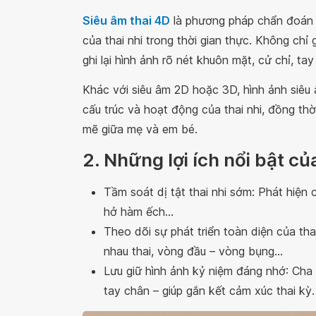
Siêu âm thai 4D
là phương pháp chẩn đoán h
của thai nhi trong thời gian thực. Không chỉ
ghi lại hình ảnh rõ nét khuôn mặt, cử chỉ, t
Khác với siêu âm 2D hoặc 3D, hình ảnh siêu 
cấu trúc và hoạt động của thai nhi, đồng thờ
mẽ giữa mẹ và em bé.
2. Những lợi ích nổi bật củ
Tầm soát dị tật thai nhi sớm: Phát hiện c
hở hàm ếch…
Theo dõi sự phát triển toàn diện của thai 
nhau thai, vòng đầu – vòng bụng…
Lưu giữ hình ảnh kỷ niệm đáng nhớ: Cha
tay chân – giúp gắn kết cảm xúc thai kỳ.