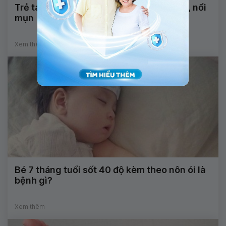
Trẻ tay chân miệng bị giật mình, sốt cao, nổi
mụn
Xem thêm
Bé 7 tháng tuổi sốt 40 độ kèm theo nôn ói là
bệnh gì?
Xem thêm