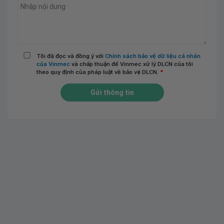
Tôi đã đọc và đồng ý với
Chính sách bảo vệ dữ liệu cá nhân
của Vinmec
và chấp thuận để Vinmec xử lý DLCN của tôi
theo quy định của pháp luật về bảo vệ DLCN.
*
Gửi thông tin