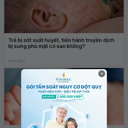
Trẻ bị sốt xuất huyết, tiến hành truyền dịch
bị sưng phù mặt có sao không?
Xem thêm
×