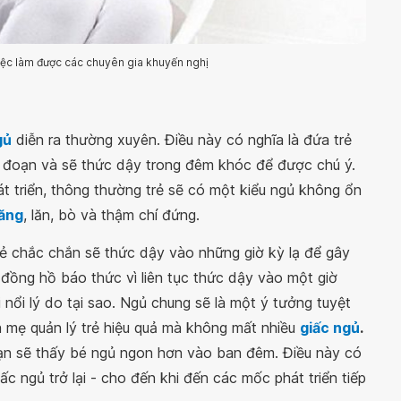
iệc làm được các chuyên gia khuyến nghị
gủ
diễn ra thường xuyên. Điều này có nghĩa là đứa trẻ
 đoạn và sẽ thức dậy trong đêm khóc để được chú ý.
át triển, thông thường trẻ sẽ có một kiểu ngủ không ổn
ăng
, lăn, bò và thậm chí đứng.
rẻ chắc chắn sẽ thức dậy vào những giờ kỳ lạ để gây
đồng hồ báo thức vì liên tục thức dậy vào một giờ
 nổi lý do tại sao. Ngủ chung sẽ là một ý tưởng tuyệt
ha mẹ quản lý trẻ hiệu quả mà không mất nhiều
giấc ngủ
.
 bạn sẽ thấy bé ngủ ngon hơn vào ban đêm. Điều này có
ấc ngủ trở lại - cho đến khi đến các mốc phát triển tiếp