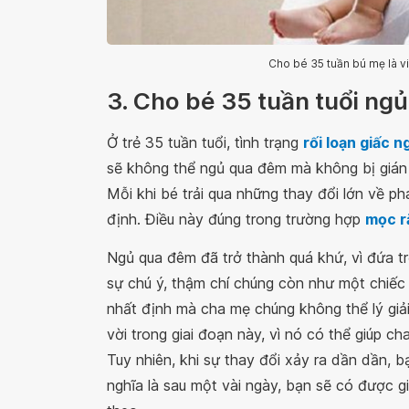
Cho bé 35 tuần bú mẹ là v
3. Cho bé 35 tuần tuổi ngủ
Ở trẻ 35 tuần tuổi, tình trạng
rối loạn giấc n
sẽ không thể ngủ qua đêm mà không bị gián
Mỗi khi bé trải qua những thay đổi lớn về ph
định. Điều này đúng trong trường hợp
mọc r
Ngủ qua đêm đã trở thành quá khứ, vì đứa t
sự chú ý, thậm chí chúng còn như một chiếc 
nhất định mà cha mẹ chúng không thể lý giải
vời trong giai đoạn này, vì nó có thể giúp c
Tuy nhiên, khi sự thay đổi xảy ra dần dần,
nghĩa là sau một vài ngày, bạn sẽ có được gi