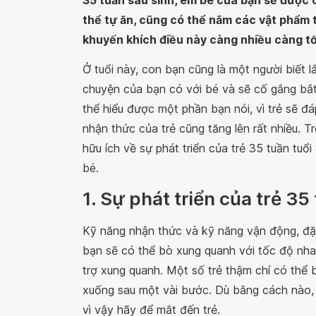
35 tuần sau sinh, em bé của bạn sẽ được c
thể tự ăn, cũng có thể nắm các vật phẩm t
khuyến khích điều này càng nhiều càng tốt
Ở tuổi này, con bạn cũng là một người biết 
chuyện của bạn có với bé và sẽ cố gắng bắt
thể hiểu được một phần bạn nói, vì trẻ sẽ 
nhận thức của trẻ cũng tăng lên rất nhiều. T
hữu ích về sự phát triển của trẻ 35 tuần tuổ
bé.
1. Sự phát triển của trẻ 35
Kỹ năng nhận thức và kỹ năng vận động, đặc
bạn sẽ có thể bò xung quanh với tốc độ nh
trợ xung quanh. Một số trẻ thậm chí có thể 
xuống sau một vài bước. Dù bằng cách nào, 
vì vậy hãy để mắt đến trẻ.