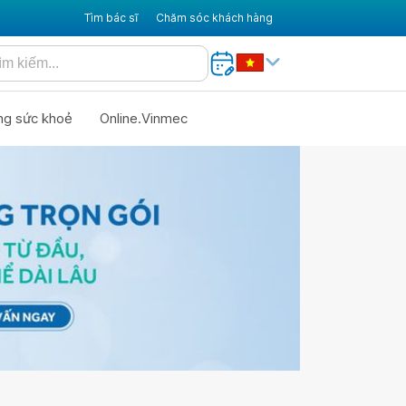
Tìm bác sĩ
Chăm sóc khách hàng
ng sức khoẻ
Online.Vinmec