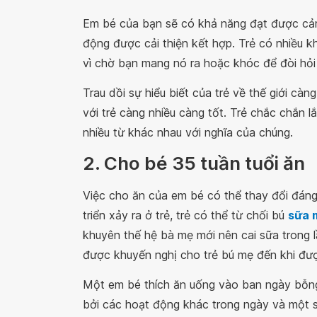
Em bé của bạn sẽ có khả năng đạt được cảm
động được cải thiện kết hợp. Trẻ có nhiều k
vì chờ bạn mang nó ra hoặc khóc để đòi hỏ
Trau dồi sự hiểu biết của trẻ về thế giới càn
với trẻ càng nhiều càng tốt. Trẻ chắc chắn lắ
nhiều từ khác nhau với nghĩa của chúng.
2. Cho bé 35 tuần tuổi ăn
Việc cho ăn của em bé có thể thay đổi đáng 
triển xảy ra ở trẻ, trẻ có thể từ chối bú
sữa 
khuyên thế hệ bà mẹ mới nên cai sữa trong lầ
được khuyến nghị cho trẻ bú mẹ đến khi được
Một em bé thích ăn uống vào ban ngày bỗng 
bởi các hoạt động khác trong ngày và một s