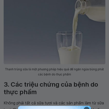
Thanh trùng sữa là một phương pháp hiệu quả để ngăn ngừa bùng phát
các bệnh do thực phẩm
3. Các triệu chứng của bệnh do
thực phẩm
Không phải tất cả sữa tươi và các sản phẩm làm từ sữa