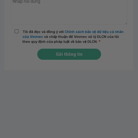
Tôi đã đọc và đồng ý với
Chính sách bảo vệ dữ liệu cá nhân
của Vinmec
và chấp thuận để Vinmec xử lý DLCN của tôi
theo quy định của pháp luật về bảo vệ DLCN.
*
Gửi thông tin