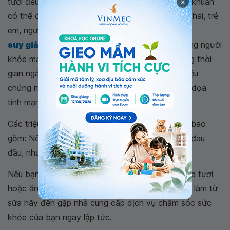
×
tươi đều chứa vi khuẩn có hại. Nhưng nếu có, vi khuẩn
có thể đặc biệt nguy hiểm đối với phụ nữ mang thai, trẻ
em, người già và những người bị
suy giảm hệ miễn dịch
. Trong khi hầu hết những người
khỏe mạnh khỏi bệnh do thực phẩm gây ra trong thời
gian ngắn, một số người có thể xuất hiện các triệu
chứng mãn tính, nghiêm trọng hoặc thậm chí đe dọa
tính mạng.
Các triệu chứng của bệnh do thực phẩm có thể bao
gồm: Nôn mửa, bệnh
tiêu chảy
, đau bụng, sốt, đau
đầu, nhức mỏi cơ thể.
Nếu bạn nghĩ rằng bạn có thể bị ốm do uống sữa tươi
hoặc ăn sữa chua, pho mát, hoặc một sản phẩm làm từ
sữa hãy đến gặp nhà cung cấp dịch vụ chăm sóc sức
khỏe của bạn ngay lập tức.