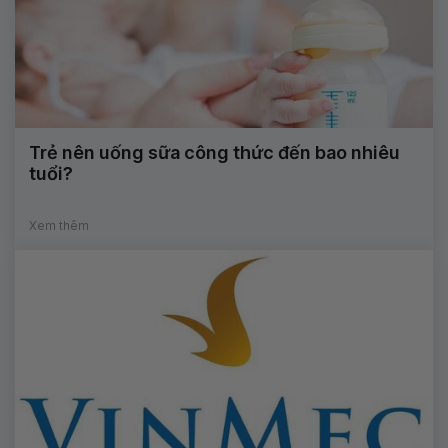
Trẻ nên uống sữa công thức đến bao nhiêu
tuổi?
Xem thêm