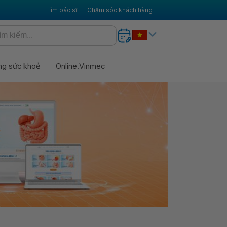
Tìm bác sĩ
Chăm sóc khách hàng
ng sức khoẻ
Online.Vinmec