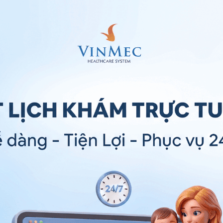
à nguyên nhân gây ra hiện tượng phân đen
eo đi ngoài phân đen