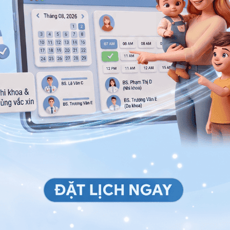
 sốt, đau họng, nhức đầu, ho, đau nhức...
lưu ý
áp ứng với kích thích.
 một cách đột ngột: nhầm lẫn, mê sảng, ảo giác và ảo
hể thở được hoặc nghẹt thở.