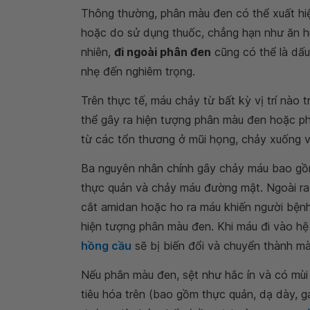
Thông thường, phân màu đen có thể xuất hiện
hoặc do sử dụng thuốc, chẳng hạn như ăn hu
nhiên,
đi ngoài phân đen
cũng có thể là dấu
nhẹ đến nghiêm trọng.
Trên thực tế, máu chảy từ bất kỳ vị trí nào 
thể gây ra hiện tượng phân màu đen hoặc ph
từ các tổn thương ở mũi họng, chảy xuống v
Ba nguyên nhân chính gây chảy máu bao gồm 
thực quản và chảy máu đường mật. Ngoài ra,
cắt amidan hoặc ho ra máu khiến người bện
hiện tượng phân màu đen. Khi máu đi vào hệ t
hồng cầu
sẽ bị biến đổi và chuyển thành m
Nếu phân màu đen, sệt như hắc ín và có mùi
tiêu hóa trên (bao gồm thực quản, dạ dày, g