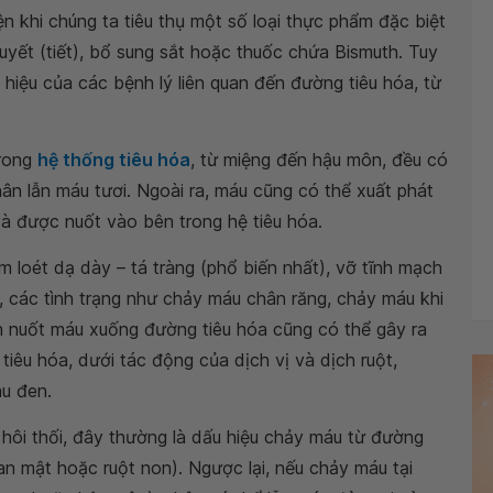
 khi chúng ta tiêu thụ một số loại thực phẩm đặc biệt
yết (tiết), bổ sung sắt hoặc thuốc chứa Bismuth. Tuy
 hiệu của các bệnh lý liên quan đến đường tiêu hóa, từ
trong
hệ thống tiêu hóa
, từ miệng đến hậu môn, đều có
ân lẫn máu tươi. Ngoài ra, máu cũng có thể xuất phát
à được nuốt vào bên trong hệ tiêu hóa.
loét dạ dày – tá tràng (phổ biến nhất), vỡ tĩnh mạch
 các tình trạng như chảy máu chân răng, chảy máu khi
h nuốt máu xuống đường tiêu hóa cũng có thể gây ra
iêu hóa, dưới tác động của dịch vị và dịch ruột,
àu đen.
 hôi thối, đây thường là dấu hiệu chảy máu từ đường
an mật hoặc ruột non). Ngược lại, nếu chảy máu tại