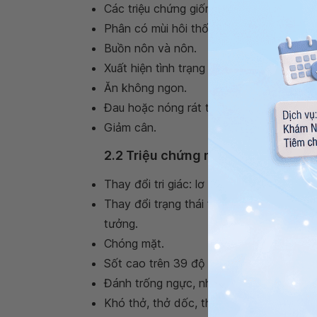
Các triệu chứng giống cúm như: mệt mỏi,
Phân có mùi hôi thối.
Buồn nôn và nôn.
Xuất hiện tình trạng vàng da.
Ăn không ngon.
Đau hoặc nóng rát trực tràng.
Giảm cân.
2.2 Triệu chứng nghiêm trọng cần 
Thay đổi tri giác: lơ mơ, hôn mê, không đ
Thay đổi trạng thái tâm thần và hành vi
tưởng.
Chóng mặt.
Sốt cao trên 39 độ C.
Đánh trống ngực, nhịp tim nhanh.
Khó thở, thở dốc, thở khò khè, không t