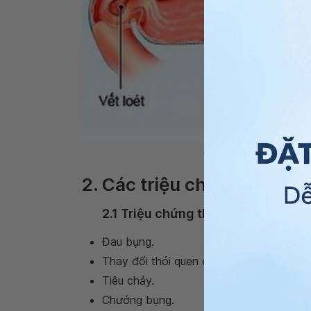
Viêm loét dạ dày có thể l
2. Các triệu chứng kèm th
2.1 Triệu chứng thường thấy
Đau bụng.
Thay đổi thói quen đi đại tiện.
Tiêu chảy.
Chướng bụng.