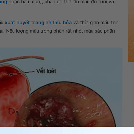
àng
hoặc hậu môn), phân có thể lẫn máu đỏ tươi và
áu
xuất huyết trong hệ tiêu hóa
và thời gian máu tồn
au. Nếu lượng máu trong phân rất nhỏ, màu sắc phân