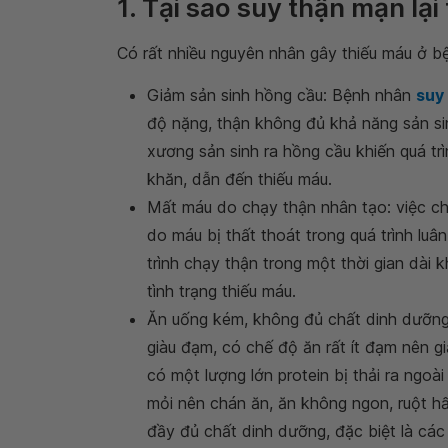
1. Tại sao suy thận mạn lại
Có rất nhiều nguyên nhân gây thiếu máu ở b
Giảm sản sinh hồng cầu: Bệnh nhân
suy
độ nặng, thận không đủ khả năng sản sin
xương sản sinh ra hồng cầu khiến quá tr
khăn, dẫn đến thiếu máu.
Mất máu do chạy thận nhân tạo: việc c
do máu bị thất thoát trong quá trình lu
trình chạy thận trong một thời gian dà
tình trạng thiếu máu.
Ăn uống kém, không đủ chất dinh dưỡng
giàu đạm, có chế độ ăn rất ít đạm nên gi
có một lượng lớn protein bị thải ra ngo
mỏi nên chán ăn, ăn không ngon, ruột 
đầy đủ chất dinh dưỡng, đặc biệt là các c