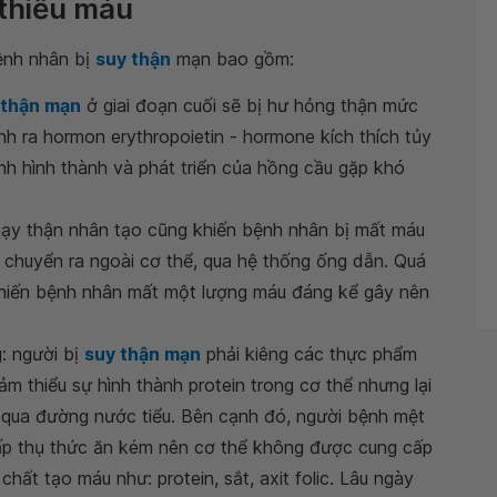
 thiếu máu
ệnh nhân bị
suy thận
mạn bao gồm:
 thận mạn
ở giai đoạn cuối sẽ bị hư hỏng thận mức
h ra hormon erythropoietin - hormone kích thích tủy
ình hình thành và phát triển của hồng cầu gặp khó
hạy thận nhân tạo cũng khiến bệnh nhân bị mất máu
ân chuyển ra ngoài cơ thể, qua hệ thống ống dẫn. Quá
i khiến bệnh nhân mất một lượng máu đáng kể gây nên
: người bị
suy thận mạn
phải kiêng các thực phẩm
ảm thiểu sự hình thành protein trong cơ thể nhưng lại
ài qua đường nước tiểu. Bên cạnh đó, người bệnh mệt
hấp thụ thức ăn kém nên cơ thể không được cung cấp
hất tạo máu như: protein, sắt, axit folic. Lâu ngày