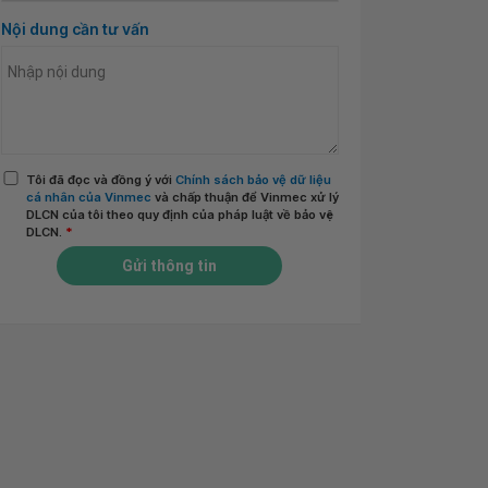
Nội dung cần tư vấn
Tôi đã đọc và đồng ý với
Chính sách bảo vệ dữ liệu
cá nhân của Vinmec
và chấp thuận để Vinmec xử lý
DLCN của tôi theo quy định của pháp luật về bảo vệ
DLCN.
*
Gửi thông tin