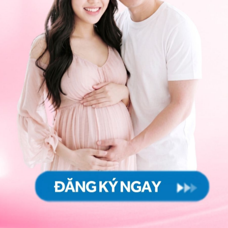
gười bệnh nên đến bệnh viện kiểm tra, thực hiện các
ét nghiệm nồng độ sắt trong máu, định lượng
ị thiếu máu hay không?