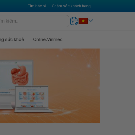
Tìm bác sĩ
Chăm sóc khách hàng
ng sức khoẻ
Online.Vinmec