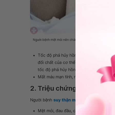
Người bệnh mệt mỏi nên chán ăn, ăn không ngon, ruột h
Tốc độ phá hủy hồng cầu tăng: ở ngườ
đổi chất của cơ thể bài tiết ra ngoài ít
tốc độ phá hủy hồng cầu, khiến hồng cầ
Mất máu mạn tính, rỉ rả qua đường tiêu h
2. Triệu chứng thiếu máu 
Người bệnh
suy thận mạn
bị thiếu máu sẽ c
Mệt mỏi, đau đầu, chóng mặt, choáng ván