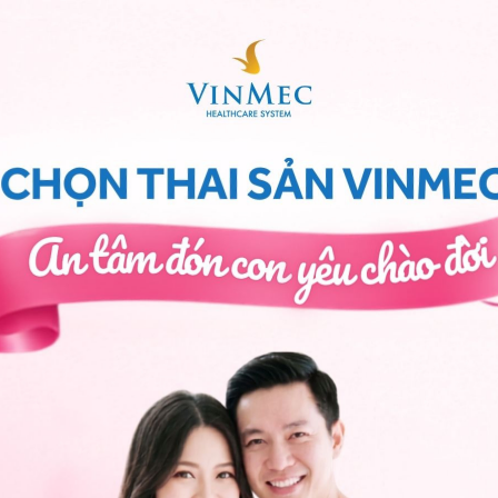
ấp thụ thức ăn kém nên cơ thể không được cung cấp đầy đủ chất dinh
dưỡng
i bệnh
viêm cầu thận mạn
, chất thải do quá trình trao
 đi, nồng độ máu tăng cao. Các chất thải này làm tăng
u bị phá hủy nhanh chóng, gây thiếu máu.
óa.
ở bệnh nhân suy thận mạn
ó các biểu hiện như:
g đặc biệt là khi thay đổi tư thế đột ngột