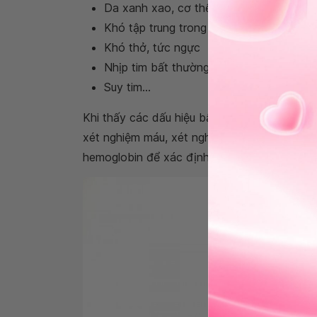
Da xanh xao, cơ thể yếu
Khó tập trung trong công việc
Khó thở, tức ngực
Nhịp tim bất thường
Suy tim...
Khi thấy các dấu hiệu bất thường kể trên, n
xét nghiệm máu, xét nghiệm đếm hồng cầu, x
hemoglobin để xác định chính xác mình có b