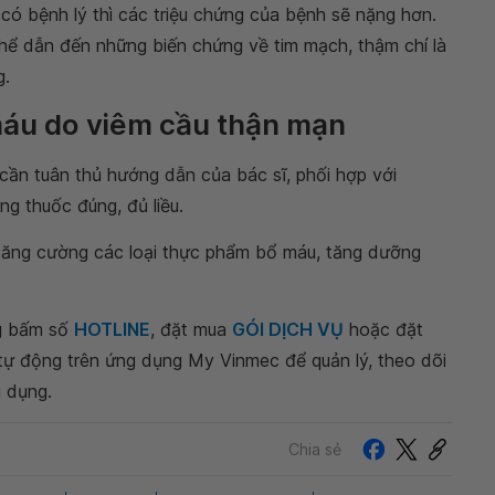
có bệnh lý thì các triệu chứng của bệnh sẽ nặng hơn.
thể dẫn đến những biến chứng về tim mạch, thậm chí là
g.
u máu do viêm cầu thận mạn
cần tuân thủ hướng dẫn của bác sĩ, phối hợp với
ng thuốc đúng, đủ liều.
tăng cường các loại thực phẩm bổ máu, tăng dưỡng
ng bấm số
HOTLINE
, đặt mua
GÓI DỊCH VỤ
hoặc đặt
 tự động trên ứng dụng My Vinmec để quản lý, theo dõi
g dụng.
Chia sẻ