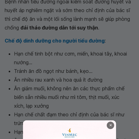
Bệnh nhân tiểu đường ngoài kiểm soát đường huyết và
huyết áp nghiêm ngặt và sớm theo chỉ định của bác sĩ
thì chế độ ăn và một lối sống lành mạnh sẽ giúp phòng
chống
đái tháo đường dẫn tới suy thận
.
Chế độ dinh dưỡng cho người tiểu đường
:
Hạn chế tinh bột như cơm, miến, khoai tây, khoai
nướng...
Tránh ăn đồ ngọt như bánh, kẹo...
Ăn nhiều rau xanh và hoa quả ít đường
Ăn giảm muối, không nên ăn các thực phẩm chế
biến sẵn nhiều muối như mì tôm, thịt muối, xúc
xích, lạp xưởng
Hạn chế chất đạm theo chỉ định của bác sĩ như
trứng, nội tạng động vật...
×
Hạn chế mỡ động vật, bơ động vật