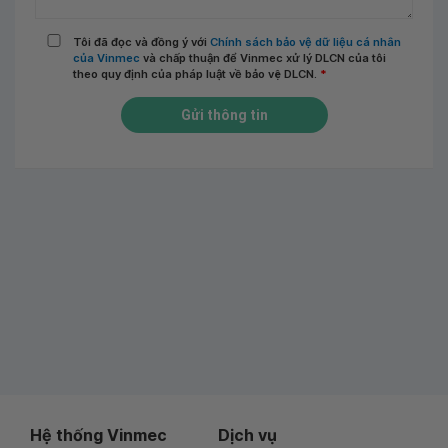
Tôi đã đọc và đồng ý với
Chính sách bảo vệ dữ liệu cá nhân
của Vinmec
và chấp thuận để Vinmec xử lý DLCN của tôi
theo quy định của pháp luật về bảo vệ DLCN.
*
Gửi thông tin
Hệ thống Vinmec
Dịch vụ