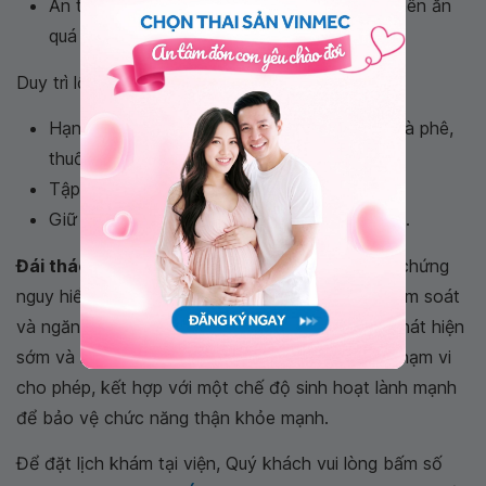
Ăn thành nhiều bữa nhỏ trong ngày, không nên ăn
quá no nhưng vẫn đảm bảo đủ năng lượng.
Duy trì lối sống lành mạnh:
Hạn chế các chất kích thích như rượu, bia, cà phê,
thuốc lá...
Tập thể dục đều đặn, vừa sức.
Giữ cân nặng phù hợp, giảm cân nếu béo phì.
Đái tháo đường dẫn đến suy thận
là một biến chứng
nguy hiểm, nhưng chúng ta hoàn toàn có thể kiểm soát
và ngăn ngừa nó trở nên nặng hơn bằng cách phát hiện
sớm và kiểm soát đường huyết của bạn trong phạm vi
cho phép, kết hợp với một chế độ sinh hoạt lành mạnh
để bảo vệ chức năng thận khỏe mạnh.
Để đặt lịch khám tại viện, Quý khách vui lòng bấm số