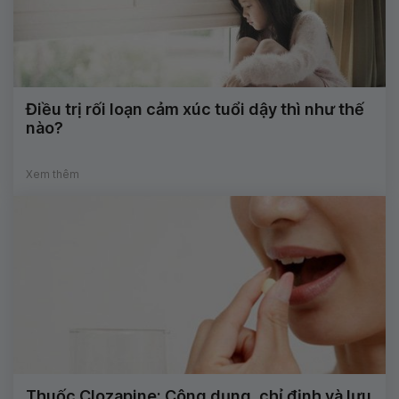
Điều trị rối loạn cảm xúc tuổi dậy thì như thế
nào?
Xem thêm
Thuốc Clozapine: Công dụng, chỉ định và lưu