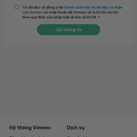
Tôi đã đọc và đồng ý với
Chính sách bảo vệ dữ liệu cá nhân
của Vinmec
và chấp thuận để Vinmec xử lý DLCN của tôi
theo quy định của pháp luật về bảo vệ DLCN.
*
Gửi thông tin
Hệ thống Vinmec
Dịch vụ