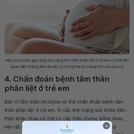
Một số chuyên gia cũng cho rằng tâm thần phân liệt ở trẻ em có thể liên
quan đến những điều đã xảy ra trong thời kỳ mang thai của phụ nữ
4. Chẩn đoán bệnh tâm thần
phân liệt ở trẻ em
Bác sĩ tâm thần nhi khoa có thể chẩn đoán bệnh tâm
thần phân liệt ở trẻ em. Vì các tình trạng sức khỏe tâm
thần khác nhau có thể có các triệu chứng giống nhau,
×
nên rất khó để có được chẩn đoán chính xác. Mọi