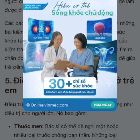
người có thể mất rất nhiều thời gian và công sức để làm
được điều này.
Các bác sĩ khác sẽ tham gia để cung cấp trẻ bạn những
bài kiểm tra sức khỏe, xét nghiệm máu, kiểm tra sức
khỏe tâm thần, kiểm tra hình ảnh não của trẻ, và các
kiểm tra khác. Tất cả đều là chìa khóa trong việc tìm ra
chẩn đoán chính xác và đưa ra kế hoạch điều trị để giúp
trẻ kiểm soát bệnh.
5. Điều trị tâm thần phân liệt ở trẻ
em
Điều trị tâm thần phân liệt
cho trẻ em cũng giống như
điều trị cho người lớn. Nó bao gồm:
Thuốc men
: Bác sĩ có thể đề nghị một hoặc
nhiều loại thuốc chống loạn thần. Những loại