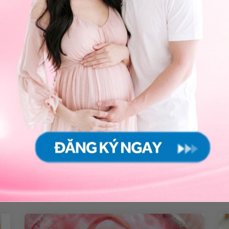
 triển não bộ và thể chất của bé sau sinh.
tuổi có chiều dài túi thai không tương ứng với phôi
ống Y tế Vinmec
để kiểm tra. Cảm ơn bạn đã tin tưởng
 nhiều sức khỏe.
ng bấm số
HOTLINE
, đặt mua
GÓI DỊCH VỤ
hoặc đặt
 tự động trên ứng dụng My Vinmec để quản lý, theo dõi
g dụng.
Chia sẻ
úi thai không tương ứng với phôi thai
Siêu âm thai