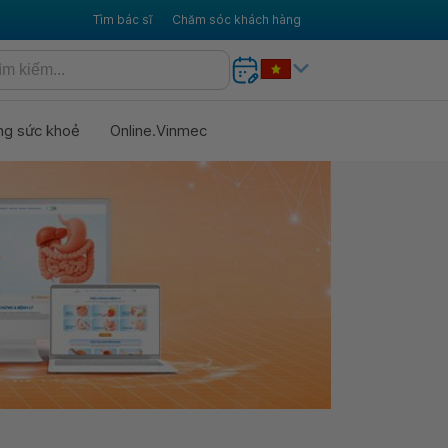
Tìm bác sĩ
Chăm sóc khách hàng
ng sức khoẻ
Online.Vinmec