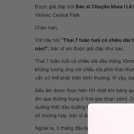
Được giải đáp bởi
Bác sĩ Chuyên khoa I Lê
Vinmec Central Park.
Chào bạn,
Với câu hỏi “
Thai 7 tuần tuổi có chiều dài t
nào?
”, bác sĩ xin được giải đáp như sau:
Thai 7 tuần tuổi có chiều dài đầu mông 10mm, 
không tương ứng với chiều dài phôi thai nhưng
vẫn có thể phát triển bình thường. Vì vậy, bạn
Siêu âm được thực hiện tốt nhất khi bàng q
âm qua đường bụng ở thai giai đoạn sớm). Do
dưỡng thể/ dầu dưỡng trong vòng 48 tiếng tr
số trường hợp, bác sĩ ấn đầu dò hơi mạnh có
Ngoài ra, 3 tháng đầu là thời điểm nhạy cả