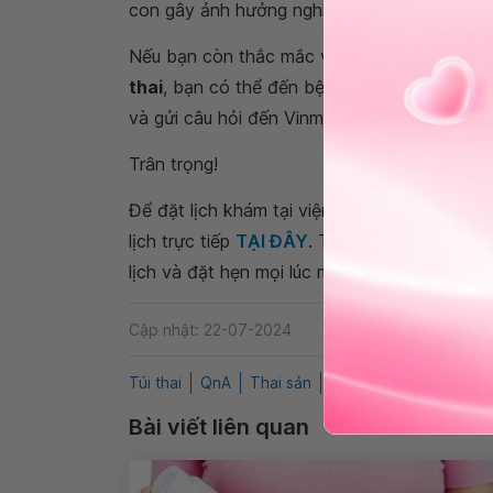
con gây ảnh hưởng nghiêm trọng đến sự phát
Nếu bạn còn thắc mắc về việc
thai 7 tuần 
thai
, bạn có thể đến bệnh viện thuộc
Hệ th
và gửi câu hỏi đến Vinmec. Chúc bạn có thật
Trân trọng!
Để đặt lịch khám tại viện, Quý khách vui lò
lịch trực tiếp
TẠI ĐÂY
. Tải và đặt lịch khám
lịch và đặt hẹn mọi lúc mọi nơi ngay trên ứn
Cập nhật: 22-07-2024
Túi thai
QnA
Thai sản
Phôi thai
Chiều dài t
Bài viết liên quan