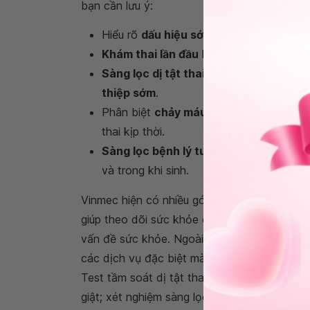
bạn cần lưu ý:
Hiểu rõ
dấu hiệu sớm khi mang thai
,
ng
Khám thai lần đầu
kịp thời, đúng và đủ
Sàng lọc dị tật thai nhi tuần thứ 12
phá
thiệp sớm
.
Phân biệt
chảy máu âm đạo thông thườ
thai kịp thời.
Sàng lọc bệnh lý tuyến giáp trong 3 t
và trong khi sinh.
Vinmec hiện có nhiều gói thai sản (12-27-36
giúp theo dõi sức khỏe của mẹ và bé ngay từ
vấn đề sức khỏe. Ngoài các dịch vụ thông th
các dịch vụ đặc biệt mà các gói thai sản kh
Test tầm soát dị tật thai nhi; xét nghiệm đ
giật; xét nghiệm sàng lọc tuyến giáp; xét ng