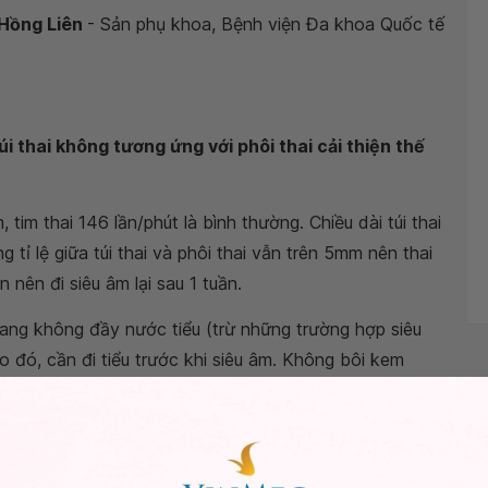
 Hồng Liên
- Sản phụ khoa, Bệnh viện Đa khoa Quốc tế
úi thai không tương ứng với phôi thai cải thiện thế
tim thai 146 lần/phút là bình thường. Chiều dài túi thai
 tỉ lệ giữa túi thai và phôi thai vẫn trên 5mm nên thai
 nên đi siêu âm lại sau 1 tuần.
uang không đầy nước tiểu (trừ những trường hợp siêu
 đó, cần đi tiểu trước khi siêu âm. Không bôi kem
ước khi siêu âm. Siêu âm không gây đau. Tuy nhiên, 1
 thể gây khó chịu.
m nhất trong suốt thai kỳ. Để mẹ và bé được khỏe mạnh,