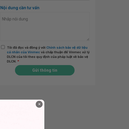
Nội dung cần tư vấn
Tôi đã đọc và đồng ý với
Chính sách bảo vệ dữ liệu
cá nhân của Vinmec
và chấp thuận để Vinmec xử lý
DLCN của tôi theo quy định của pháp luật về bảo vệ
DLCN.
*
Gửi thông tin
×