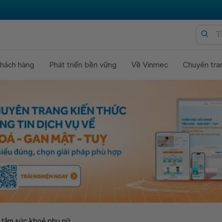
hách hàng
Phát triển bền vững
Về Vinmec
Chuyên tra
 tâm sức khoẻ phụ nữ