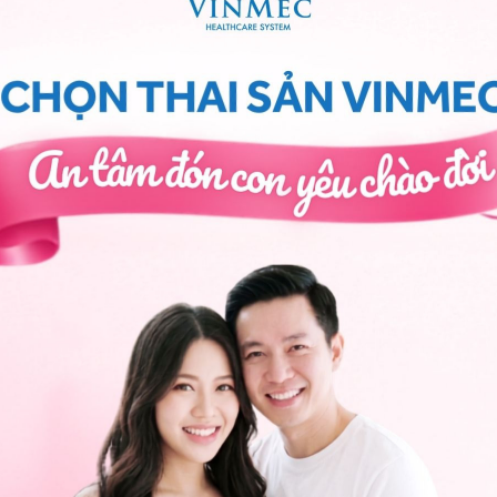
ộ độc thai nghén
,
ra máu trong thai kỳ
.
, tránh khám quá sớm/ quá muộn.
t hiện những
dị tật thai nhi nguy hiểm có thể can
ng và chảy máu âm đạo bệnh lý
để can thiệp giữ
háng đầu thai kỳ
tránh những rủi ro nguy hiểm trước
 tuần), trong đó chương trình
thai sản trọn gói 12 tuần
 đầu thai kỳ, phát hiện sớm và can thiệp kịp thời các
ường, chương trình theo dõi thai sản từ 12 tuần có
ác không có như: xét nghiệm Double Test hoặc Triple
ịnh lượng yếu tố tân tạo mạch máu chẩn đoán tiền sản
hiệm Rubella; xét nghiệm ký sinh trùng lây từ mẹ sang