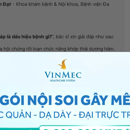
n Đạt
- Khoa khám bệnh & Nội khoa, Bệnh viện Đa
áp là dấu hiệu bệnh gì?
”, bác sĩ xin giải đáp như sau:
ủa hội chứng rối loạn chức năng khớp thái dương hàm.
ian dài.
g nguyên nhân và lên kế hoạch điều trị. Tùy vào mức
ỉnh thói quen, chỉnh sửa khớp cắn hoặc phẫu thuật.