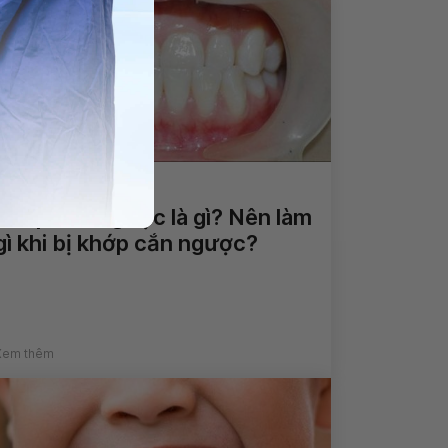
Khớp cắn ngược là gì? Nên làm
gì khi bị khớp cắn ngược?
Xem thêm