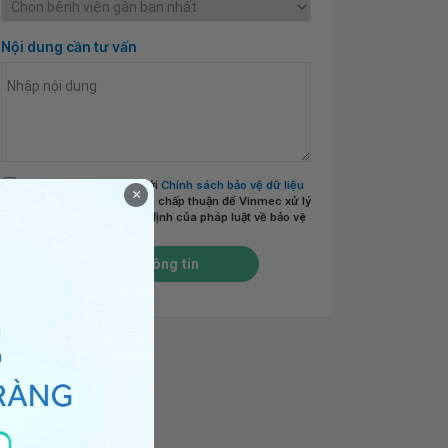
Nội dung cần tư vấn
Tôi đã đọc và đồng ý với
Chính sách bảo vệ dữ liệu
×
cá nhân của Vinmec
và chấp thuận để Vinmec xử lý
DLCN của tôi theo quy định của pháp luật về bảo vệ
DLCN.
*
Gửi thông tin