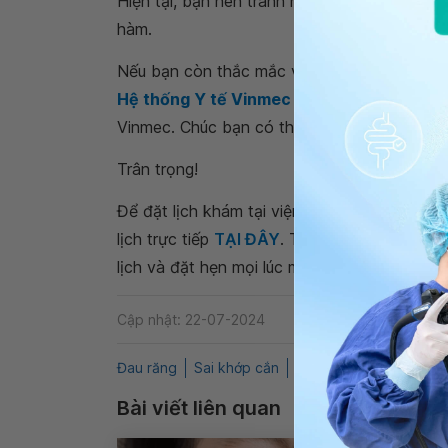
Hiện tại, bạn nên tránh há to, tránh ăn nhai
hàm.
Nếu bạn còn thắc mắc về
thái dương kêu l
Hệ thống Y tế Vinmec
để kiểm tra và tư vấ
Vinmec. Chúc bạn có thật nhiều sức khỏe.
Trân trọng!
Để đặt lịch khám tại viện, Quý khách vui lò
lịch trực tiếp
TẠI ĐÂY
. Tải và đặt lịch khám
lịch và đặt hẹn mọi lúc mọi nơi ngay trên ứn
Cập nhật: 22-07-2024
Đau răng
Sai khớp cắn
răng hàm mặt
QnA
Bài viết liên quan