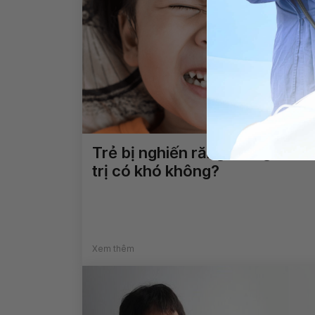
Trẻ bị nghiến răng khi ngủ điề
trị có khó không?
Xem thêm