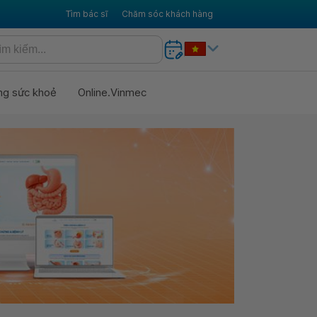
Tìm bác sĩ
Chăm sóc khách hàng
ng sức khoẻ
Online.Vinmec