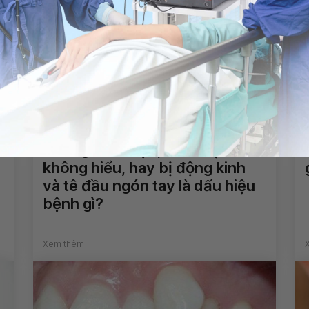
u
Không nói được, nhìn mặt chữ
không hiểu, hay bị động kinh
và tê đầu ngón tay là dấu hiệu
bệnh gì?
Xem thêm