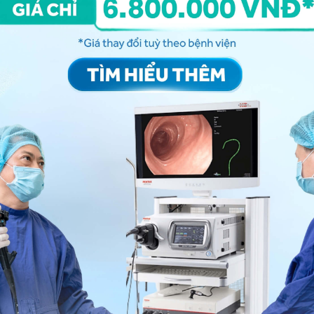
 đồ cứng, dai. Bạn nên ăn đồ mềm, nhai đều cả 2 bên
ục cục khi ngáp
, bạn có thể đến bệnh viện thuộc
n thêm. Cảm ơn bạn đã tin tưởng và gửi câu hỏi đến
ng bấm số
HOTLINE
, đặt mua
GÓI DỊCH VỤ
hoặc đặt
 tự động trên ứng dụng My Vinmec để quản lý, theo dõi
g dụng.
Chia sẻ
Nghiến răng