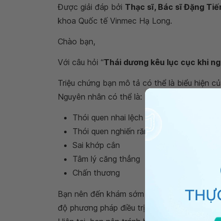
Được giải đáp bởi
Thạc sĩ, Bác sĩ Đặng Tiế
khoa Quốc tế Vinmec Hạ Long.
Chào bạn,
Với câu hỏi “
Thái dương kêu lục cục khi ng
Triệu chứng bạn mô tả có thể là biểu hiện c
Nguyên nhân có thể là:
Thói quen nhai lệch một bên trong thời g
Thói quen nghiến răng
Sai khớp cắn
Tâm lý căng thẳng
Chấn thương
Bạn nên đến khám sớm để được xác định đún
độ phương pháp điều trị có thể là tự điều ch