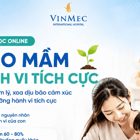
t đầu khám phá mọi thứ xung quanh
3 tháng tuổi
 dưỡng không,... là rất nhiều băn khoăn của cha mẹ