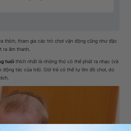
a thích, tham gia các trò chơi vận động cũng như đặc
t ra âm thanh.
ng tuổi
thích nhất là những thứ có thể phát ra nhạc (và
 động tác của trẻ). Giờ trẻ có thể tự tìm đồ chơi, do
ích.