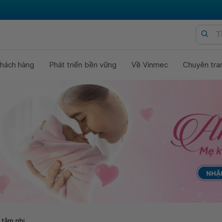
hách hàng
Phát triển bền vững
Về Vinmec
Chuyên tra
 tâm nhi