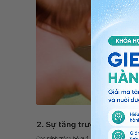
Trẻ 3 tháng tuổi bắ
2. Sự tăng trưởng của trẻ 
Con mình trông bé quá, con mình có suy dinh