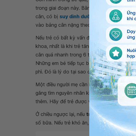
trong giai đoạn này. Bằng cảm quan không t
cân, có bị
suy dinh dưỡng
hay không. Cha m
vào bảng cân nặng theo chiều cao để đánh g
Nếu trẻ có bất kỳ vấn đề gì khiến cha mẹ b
khoa, nhất là khi trẻ tăng cân quá nhanh so
cân quá nhanh trong 6 tháng đầu đối mặt vớ
Những em bé tiếp tục béo phì khi lên 4 tuổi
phì. Đó là lý do tại sao cần có biện pháp kì
Một điều người mẹ cần lưu ý là mỗi khi trẻ 
gắng tìm nguyên nhân khiến trẻ quấy khóc. K
thêm. Hãy để trẻ được vận động nhiều hơn l
Ở chiều ngược lại, nếu
trẻ chậm tăng trưởn
số bữa. Nếu trẻ khó ăn, cha mẹ sẽ cần nỗ lự