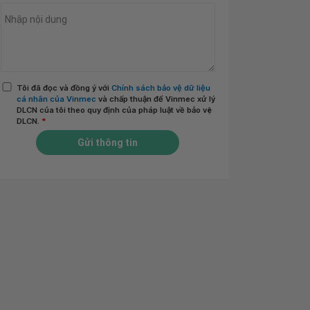
Tôi đã đọc và đồng ý với
Chính sách bảo vệ dữ liệu
cá nhân của Vinmec
và chấp thuận để Vinmec xử lý
DLCN của tôi theo quy định của pháp luật về bảo vệ
DLCN.
*
Gửi thông tin