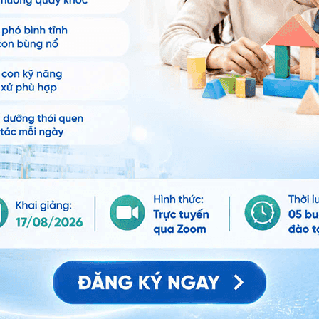
hể khẳng định chính xác đứa trẻ thiếu cân hay thừa
ẹ nên theo dõi con bằng biểu đồ tăng trưởng và dựa
iá sự phát triển của con mình.
ăn khoăn, đừng ngần ngại tham vấn bác sĩ chuyên
 với tăng chiều cao. Những đứa trẻ quá mập mạp, tăng
i nguy cơ tăng khả năng bị
béo phì
khi lên 3 tuổi.
 nhiều khả năng sẽ trở thành người trưởng thành béo
m hãm nếu trẻ tăng cân quá nhanh.
quấy khóc không nên ngay lập tức cho trẻ bú. Hãy cố
hi trẻ đã có dấu hiệu ăn no không nên cố ép trẻ ăn
à bắt trẻ ngồi yên một chỗ cả ngày.
g
, trẻ cần được cho ăn nhiều hơn cả về lượng sữa và
c và kiên nhẫn hơn.