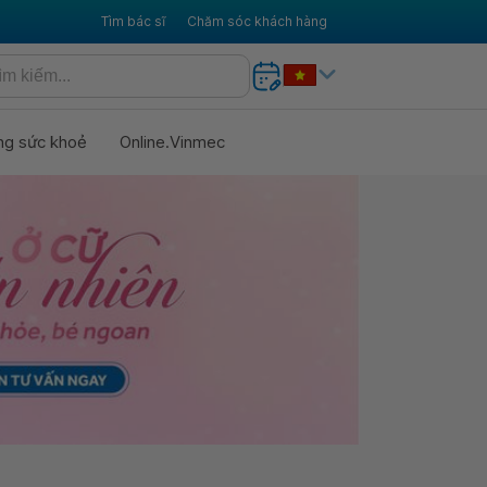
Tìm bác sĩ
Chăm sóc khách hàng
ng sức khoẻ
Online.Vinmec