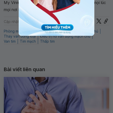
My Vinmec để quản lý, theo dõi lịch và đặt hẹn mọi lúc
mọi nơi ngay trên ứng dụng.
Chia sẻ
Cập nhật: 22-07-2024
Phòng mổ Hybrid
hở van tim
Sửa van động mạch chủ
Thay van đồng loại
Điều trị hở van động mạch chủ
Van tim
Tim mạch
Thấp tim
Bài viết liên quan