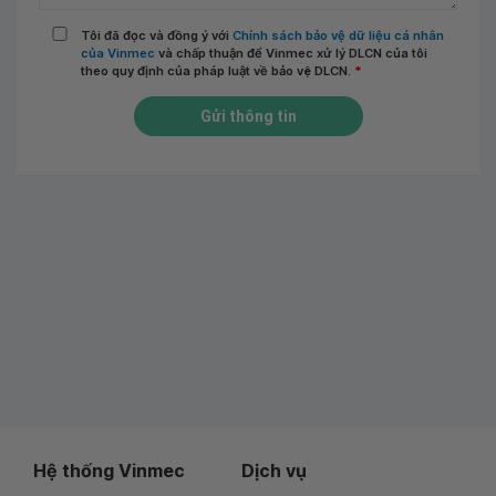
Tôi đã đọc và đồng ý với
Chính sách bảo vệ dữ liệu cá nhân
của Vinmec
và chấp thuận để Vinmec xử lý DLCN của tôi
theo quy định của pháp luật về bảo vệ DLCN.
*
Gửi thông tin
Hệ thống Vinmec
Dịch vụ