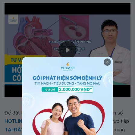
×
Hở van tim nhẹ có cần điều trị?
Để đặt lịch khám tại viện, Quý khách vui lòng bấm số
HOTLINE
, đặt mua
GÓI DỊCH VỤ
hoặc đặt lịch trực tiếp
TẠI ĐÂY
. Tải và đặt lịch khám tự động trên ứng dụng