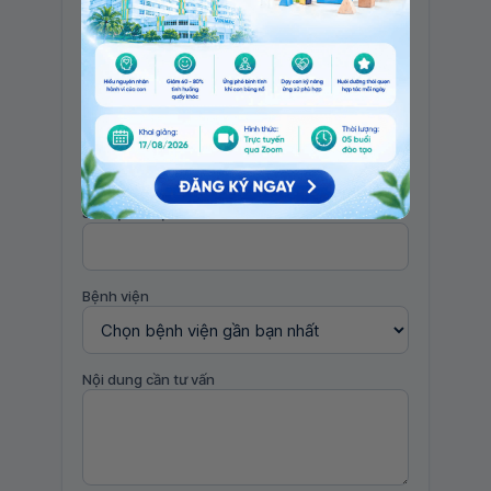
Tôi đã đọc và đồng ý với Chính sách bảo vệ
dữ liệu cá nhân của Vinmec và chấp thuận
để Vinmec xử lý DLCN của tôi theo quy định
của pháp luật về bảo vệ DLCN.
Họ và tên
*
Số điện thoại
*
Bệnh viện
Nội dung cần tư vấn