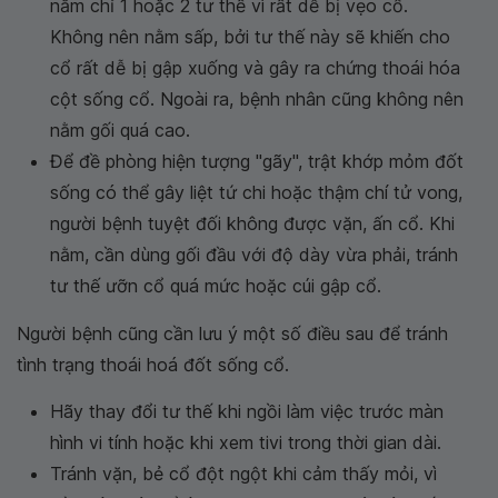
nằm chỉ 1 hoặc 2 tư thế vì rất dễ bị vẹo cổ.
Không nên nằm sấp, bởi tư thế này sẽ khiến cho
cổ rất dễ bị gập xuống và gây ra chứng thoái hóa
cột sống cổ. Ngoài ra, bệnh nhân cũng không nên
nằm gối quá cao.
Để đề phòng hiện tượng "gãy", trật khớp mỏm đốt
sống có thể gây liệt tứ chi hoặc thậm chí tử vong,
người bệnh tuyệt đối không được vặn, ấn cổ. Khi
nằm, cần dùng gối đầu với độ dày vừa phải, tránh
tư thế ưỡn cổ quá mức hoặc cúi gập cổ.
Người bệnh cũng cần lưu ý một số điều sau để tránh
tình trạng thoái hoá đốt sống cổ.
Hãy thay đổi tư thế khi ngồi làm việc trước màn
hình vi tính hoặc khi xem tivi trong thời gian dài.
Tránh vặn, bẻ cổ đột ngột khi cảm thấy mỏi, vì