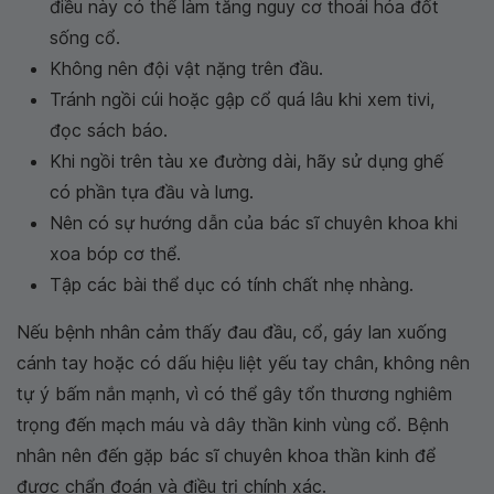
điều này có thể làm tăng nguy cơ thoái hóa đốt
sống cổ.
Không nên đội vật nặng trên đầu.
Tránh ngồi cúi hoặc gập cổ quá lâu khi xem tivi,
đọc sách báo.
Khi ngồi trên tàu xe đường dài, hãy sử dụng ghế
có phần tựa đầu và lưng.
Nên có sự hướng dẫn của bác sĩ chuyên khoa khi
xoa bóp cơ thể.
Tập các bài thể dục có tính chất nhẹ nhàng.
Nếu bệnh nhân cảm thấy đau đầu, cổ, gáy lan xuống
cánh tay hoặc có dấu hiệu liệt yếu tay chân, không nên
tự ý bấm nắn mạnh, vì có thể gây tổn thương nghiêm
trọng đến mạch máu và dây thần kinh vùng cổ. Bệnh
nhân nên đến gặp bác sĩ chuyên khoa thần kinh để
được chẩn đoán và điều trị chính xác.