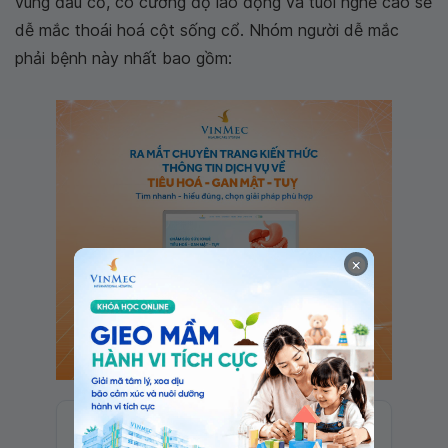
vùng đầu cổ, có cường độ lao động và tuổi nghề cao sẽ
dễ mắc thoái hoá cột sống cổ. Nhóm người dễ mắc
phải bệnh này nhất bao gồm:
×
Đăng Ký Tư Vấn