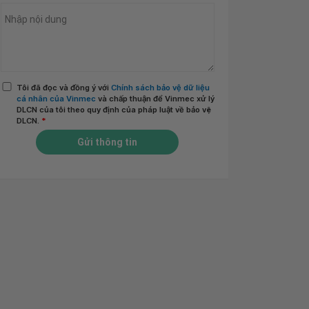
Tôi đã đọc và đồng ý với
Chính sách bảo vệ dữ liệu
cá nhân của Vinmec
và chấp thuận để Vinmec xử lý
DLCN của tôi theo quy định của pháp luật về bảo vệ
DLCN.
*
Gửi thông tin