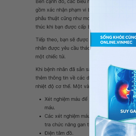
Bên cạnh đó, các biểu mẫu cần điền và thông
gồm xác nhận phạm vi bảo hiểm của bệnh nh
phẫu thuật cũng như mong muốn của bệnh nh
thúc khi bạn được cấp băng đeo tay có tên 
Tiếp theo, bạn sẽ được đưa đến một căn phò
nhân được yêu cầu tháo bất kỳ đồ trang sứ
một chiếc túi.
Khi bệnh nhân đã sẵn sàng, một số xét ngh
thêm thông tin về các dấu hiệu quan trọng ổ
nhiệt độ cơ thể. Một vài ví dụ xét nghiệm đư
Xét nghiệm máu để
xác định nhóm máu
máu.
Các xét nghiệm máu và nước tiểu khác 
tra chức năng gan thận.
Điện tâm đồ.