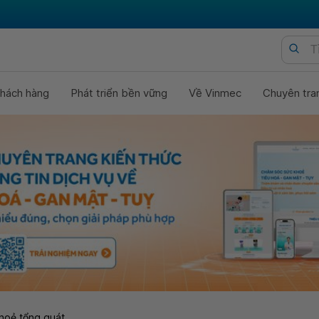
hách hàng
Phát triển bền vững
Về Vinmec
Chuyên tra
hoẻ tổng quát