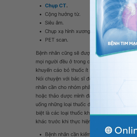
Chụp CT
.
Cộng hưởng từ.
Siêu âm.
Chụp xạ hình xương.
PET scan.
Bệnh nhân cũng sẽ được yêu cầu xác nhận b
mọi người đều ở trong cùng một thời điểm 
khuyến cáo bỏ thuốc ít nhất 2 tuần trước kh
Nói chuyện với bác sĩ để biết nên và không 
nhân cần cho nhóm phẫu thuật biết về bất k
hoặc thảo dược mình đang dùng. Bác sĩ và bá
uống những loại thuốc đó trước khi phẫu th
biệt là các loại thuốc kháng đông hiện đang
khác trước khi thực hiện phẫu thuật.
Bệnh nhân cần kiểm tra với nhà cung cấ