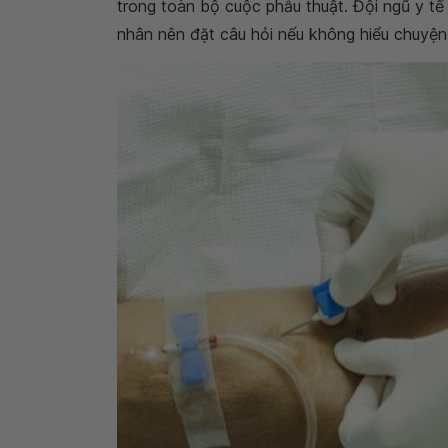
nhân vẫn tỉnh táo trong toàn bộ cuộc phẫu t
của họ và bệnh nhân nên đặt câu hỏi nếu khô