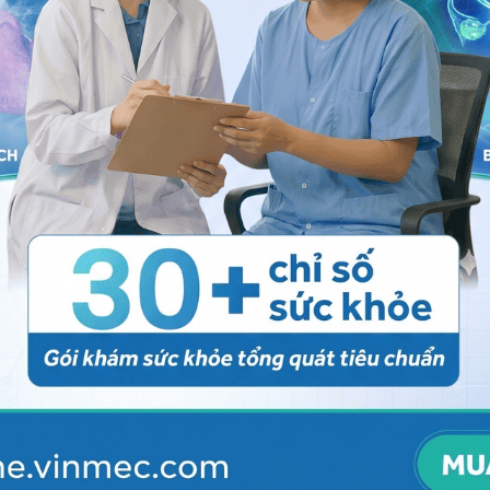
ằng lời nói danh tính của mình và để đảm bảo rằng
của cuộc phẫu thuật. Bệnh cạnh đó, bệnh nhân được
i phẫu thuật. Bỏ thuốc giúp hồi phục nhanh hơn sau mổ.
nên ăn gì uống gì trong vòng 24 giờ trước mổ. Bệnh
ỳ loại thuốc và thực phẩm bổ sung, chế độ ăn uống
c sĩ gây mê sẽ cho bệnh nhân biết liệu có tiếp tục
uật hay không và khi nào nên ngừng dùng thuốc. Đặc
 dùng,
tăng huyết áp
và đái tháo đường. Một số chú ý
p bảo hiểm để tìm hiểu xem mình có được chi trả bảo