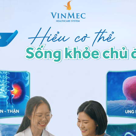
 tin chi tiết để truy cập vào hệ thống máy tính, bao
ân, đảm bảo rằng bệnh nhân hiểu và đồng ý với cuộc
ân trong trường hợp xấu nhất. Bước này thường kết
và mã số dị ứng thuốc.
ng nơi bạn có thể thay trang phục bệnh viện. Bệnh
c nào và thường đặt tất cả đồ đạc của bệnh nhân vào
iệm khác sẽ được thực hiện để nhóm phẫu thuật có
n định trước khi phẫu thuật của bạn như nhịp tim và
ợc liệt kê ở dưới đây:
của bệnh nhân trong trường hợp cần phải truyền
để đánh giá nguy cơ chảy máu,
nhiễm trùng
và kiểm