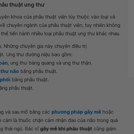
phẫu thuật ung thư
huyên khoa của phẫu thuật viên tùy thuộc vào loại và
ụ về chuyên ngành của phẫu thuật viên, tuy nhiên không
thể tiến hành nhiều loại phẫu thuật ung thư khác nhau.
u. Những chuyên gia này chuyên điều trị
ật. Ung thư đường niệu bao gồm:
 hoàn
, ung thư bàng quang và ung thư thận.
 thư não
bằng phẫu thuật.
 phổi
bằng phẫu thuật.
ằng phẫu thuật.
ong và sau mổ bằng các
phương pháp gây mê
hoặc
ô cảm là thuốc chặn cảm nhận đau của não trong quá
g thái ngủ. Bác sĩ
gây mê khi phẫu thuật
cũng giám