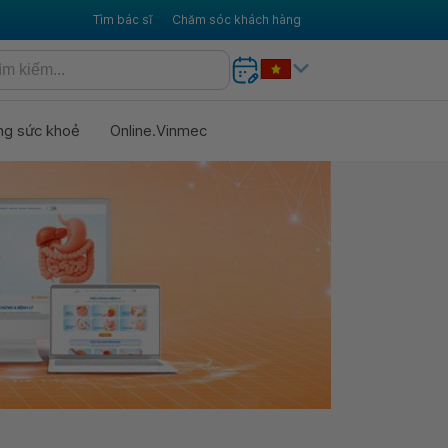
Tìm bác sĩ
Chăm sóc khách hàng
ng sức khoẻ
Online.Vinmec