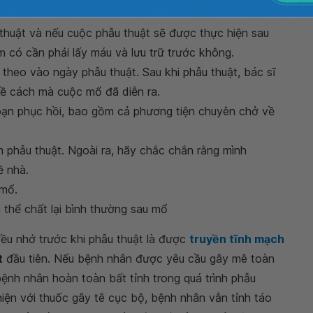
thuật và nếu cuộc phẫu thuật sẽ được thực hiện sau
 có cần phải lấy máu và lưu trữ trước không.
 theo vào ngày phẫu thuật. Sau khi phẫu thuật, bác sĩ
về cách mà cuộc mổ đã diễn ra.
oạn phục hồi, bao gồm cả phương tiện chuyên chở về
 phẫu thuật. Ngoài ra, hãy chắc chắn rằng mình
ề nhà.
 mổ.
 thể chất lại bình thường sau mổ
u nhớ trước khi phẫu thuật là được
y mê khi phẫu thuật
đầu tiên. Nếu bệnh nhân được
ợc dùng thuốc khiến bệnh nhân hoàn toàn bất tỉnh
ật có thể được thực hiện với thuốc gây tê cục bộ, bệnh