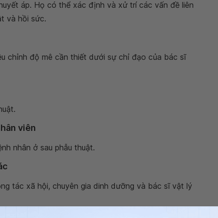
 huyết áp. Họ có thể xác định và xử trí các vấn đề liên
t và hồi sức.
ều chỉnh độ mê cần thiết dưới sự chỉ đạo của bác sĩ
huật.
nhân viên
nh nhân ở sau phẫu thuật.
ác
g tác xã hội, chuyên gia dinh dưỡng và bác sĩ vật lý