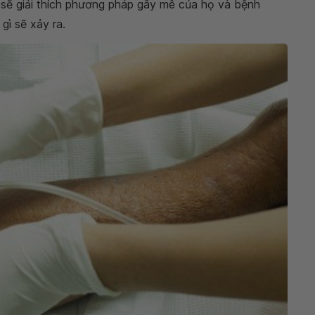
huật. Đội ngũ y tế sẽ giải thích phương pháp gây mê
ng hiểu chuyện gì sẽ xảy ra.