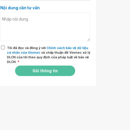
Nội dung cần tư vấn
Tôi đã đọc và đồng ý với
Chính sách bảo vệ dữ liệu
cá nhân của Vinmec
và chấp thuận để Vinmec xử lý
DLCN của tôi theo quy định của pháp luật về bảo vệ
DLCN.
*
Gửi thông tin