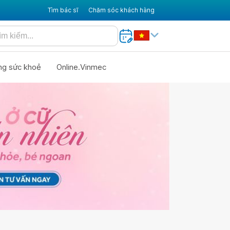
Tìm bác sĩ
Chăm sóc khách hàng
ng sức khoẻ
Online.Vinmec