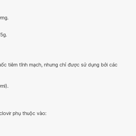
0mg.
5g.
huốc tiêm tĩnh mạch, nhưng chỉ được sử dụng bởi các
ml).
clovir phụ thuộc vào: