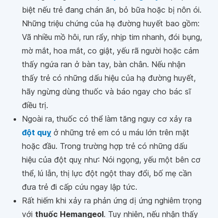
biệt nếu trẻ đang chán ăn, bỏ bữa hoặc bị nôn ói.
Những triệu chứng của hạ đường huyết bao gồm:
Vã nhiều mồ hôi, run rẩy, nhịp tim nhanh, đói bụng,
mờ mắt, hoa mắt, co giật, yếu rã người hoặc cảm
thấy ngứa ran ở bàn tay, bàn chân. Nếu nhận
thấy trẻ có những dấu hiệu của hạ đường huyết,
hãy ngừng dùng thuốc và báo ngay cho bác sĩ
điều trị.
Ngoài ra, thuốc có thể làm tăng nguy cơ xảy ra
đột quỵ
ở những trẻ em có u máu lớn trên mặt
hoặc đầu. Trong trường hợp trẻ có những dấu
hiệu của đột quỵ như: Nói ngọng, yếu một bên cơ
thể, lú lẫn, thị lực đột ngột thay đổi, bố mẹ cần
đưa trẻ đi cấp cứu ngay lập tức.
Rất hiếm khi xảy ra phản ứng dị ứng nghiêm trọng
với
thuốc Hemangeol
. Tuy nhiên, nếu nhận thấy