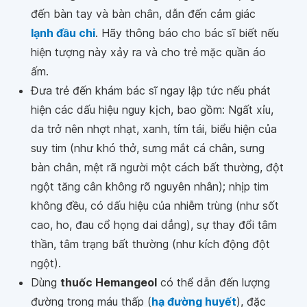
đến bàn tay và bàn chân, dẫn đến cảm giác
lạnh đầu chi
. Hãy thông báo cho bác sĩ biết nếu
hiện tượng này xảy ra và cho trẻ mặc quần áo
ấm.
Đưa trẻ đến khám bác sĩ ngay lập tức nếu phát
hiện các dấu hiệu nguy kịch, bao gồm: Ngất xỉu,
da trở nên nhợt nhạt, xanh, tím tái, biểu hiện của
suy tim (như khó thở, sưng mắt cá chân, sưng
bàn chân, mệt rã người một cách bất thường, đột
ngột tăng cân không rõ nguyên nhân); nhịp tim
không đều, có dấu hiệu của nhiễm trùng (như sốt
cao, ho, đau cổ họng dai dẳng), sự thay đổi tâm
thần, tâm trạng bất thường (như kích động đột
ngột).
Dùng
thuốc Hemangeol
có thể dẫn đến lượng
đường trong máu thấp (
hạ đường huyết
), đặc