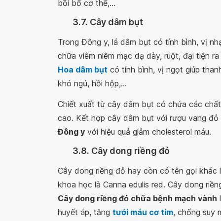
bồi bổ cơ thể,...
3.7. Cây dâm bụt
Trong Đông y, lá dâm bụt có tính bình, vị nhạ
chữa viêm niêm mạc dạ dày, ruột, đại tiện ra 
Hoa dâm bụt
có tính bình, vị ngọt giúp thanh 
khó ngủ, hồi hộp,...
Chiết xuất từ cây dâm bụt có chứa các chất
cao. Kết hợp cây dâm bụt với rượu vang đỏ 
Đông y
với hiệu quả giảm cholesterol máu.
3.8. Cây dong riềng đỏ
Cây dong riềng đỏ hay còn có tên gọi khác l
khoa học là Canna edulis red. Cây dong riềng
Cây dong riềng đỏ chữa bệnh mạch vành
l
huyết áp, tăng
tưới máu cơ tim
, chống suy 