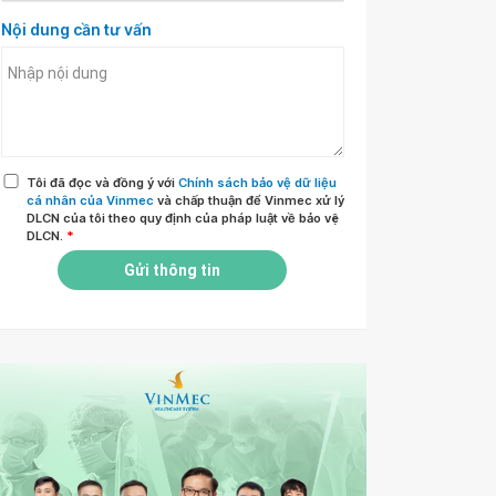
Nội dung cần tư vấn
Tôi đã đọc và đồng ý với
Chính sách bảo vệ dữ liệu
cá nhân của Vinmec
và chấp thuận để Vinmec xử lý
DLCN của tôi theo quy định của pháp luật về bảo vệ
DLCN.
*
Gửi thông tin