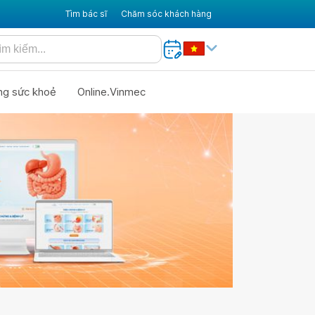
Tìm bác sĩ
Chăm sóc khách hàng
ng sức khoẻ
Online.Vinmec