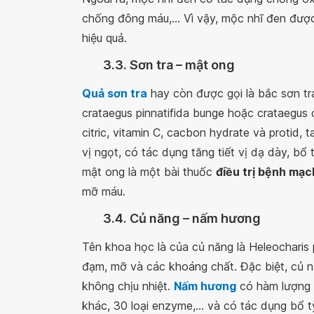
chống đông máu,... Vì vậy, mộc nhĩ đen đượ
hiệu quả.
3.3. Sơn tra – mật ong
Quả sơn tra
hay còn được gọi là bắc sơn tra
crataegus pinnatifida bunge hoặc crataegus 
citric, vitamin C, cacbon hydrate và protid, t
vị ngọt, có tác dụng tăng tiết vị dạ dày, bổ 
mật ong là một bài thuốc
điều trị bệnh mạ
mỡ máu.
3.4. Củ năng – nấm hương
Tên khoa học là của củ năng là Heleocharis p
đạm, mỡ và các khoáng chất. Đặc biệt, củ n
không chịu nhiệt.
Nấm hương
có hàm lượng c
khác, 30 loại enzyme,... và có tác dụng bổ tỳ