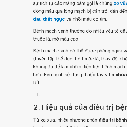
sự tích tụ các mảng bám gọi là chứng
xơ vữ
dòng máu qua lòng mạch bị cản trở, dẫn đến
đau thắt ngực
và nhồi máu cơ tim.
Bệnh mạch vành thường do nhiều yếu tố gâ
thuốc lá, mỡ máu cao,...
Bệnh mạch vành có thể được phòng ngừa và 
(tuyện tập thể dục, bỏ thuốc lá, thay đổi ch
không đủ để làm chậm diễn tiến bệnh mạch 
hợp. Bên cạnh sử dụng thuốc tây y thì
chữa
tốt.
2. Hiệu quả của điều trị 
Từ xa xưa, nhiều phương pháp
điều trị bệ