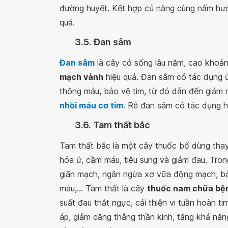
đường huyết. Kết hợp củ năng cùng nấm hư
quả.
3.5. Đan sâm
Đan sâm
là cây cỏ sống lâu năm, cao khoả
mạch vành
hiệu quả. Đan sâm có tác dụng ứ
thông máu, bảo vệ tim, từ đó dẫn đến giảm
nhồi máu cơ tim
. Rễ đan sâm có tác dụng h
3.6. Tam thất bắc
Tam thất bắc là một cây thuốc bổ dùng tha
hóa ứ, cầm máu, tiêu sung và giảm đau. Tro
giãn mạch, ngăn ngừa xơ vữa động mạch, bảo
máu,... Tam thất là cây
thuốc nam chữa bệ
suất đau thắt ngực, cải thiện vi tuần hoàn t
áp, giảm căng thẳng thần kinh, tăng khả năng