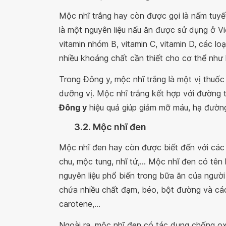
Mộc nhĩ trắng hay còn được gọi là nấm tuyết,
là một nguyên liệu nấu ăn được sử dụng ở V
vitamin nhóm B, vitamin C, vitamin D, các loại
nhiều khoáng chất cần thiết cho cơ thể như kẽ
Trong Đông y, mộc nhĩ trắng là một vị thuốc 
dưỡng vị. Mộc nhĩ trắng kết hợp với đường 
Đông y
hiệu quả giúp giảm mỡ máu, hạ đườn
3.2. Mộc nhĩ đen
Mộc nhĩ đen hay còn được biết đến với các
chu, mộc tung, nhĩ tử,... Mộc nhĩ đen có tên 
nguyên liệu phổ biến trong bữa ăn của ngườ
chứa nhiều chất đạm, béo, bột đường và các
carotene,...
Ngoài ra, mộc nhĩ đen có tác dụng chống o