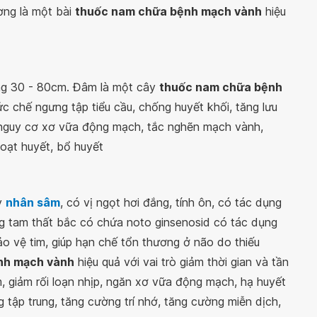
ơng là một bài
thuốc nam chữa bệnh mạch vành
hiệu
ng 30 - 80cm. Đâm là một cây
thuốc nam chữa bệnh
c chế ngưng tập tiểu cầu, chống huyết khối, tăng lưu
 nguy cơ xơ vữa động mạch, tắc nghẽn mạch vành,
oạt huyết, bổ huyết
y
nhân sâm
, có vị ngọt hơi đắng, tính ôn, có tác dụng
ng tam thất bắc có chứa noto ginsenosid có tác dụng
 vệ tim, giúp hạn chế tổn thương ở não do thiếu
nh mạch vành
hiệu quả với vai trò giảm thời gian và tần
im, giảm rối loạn nhịp, ngăn xơ vữa động mạch, hạ huyết
 tập trung, tăng cường trí nhớ, tăng cường miễn dịch,