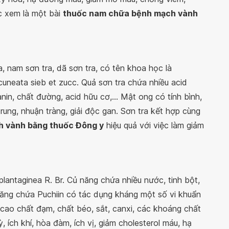
c xem là một bài
thuốc nam chữa bệnh mạch vành
, nam sơn tra, dã sơn tra, có tên khoa học là
cuneata sieb et zucc. Quả sơn tra chứa nhiều acid
anin, chất đường, acid hữu cơ,... Mật ong có tính bình,
trung, nhuận tràng, giải độc gan. Sơn tra kết hợp cùng
ch vành bằng thuốc Đông y
hiệu quả với việc làm giảm
lantaginea R. Br. Củ năng chứa nhiều nước, tinh bột,
ăng chứa Puchiin có tác dụng kháng một số vi khuẩn
ao chất đạm, chất béo, sắt, canxi, các khoáng chất
, ích khí, hòa đàm, ích vị, giảm cholesterol máu, hạ