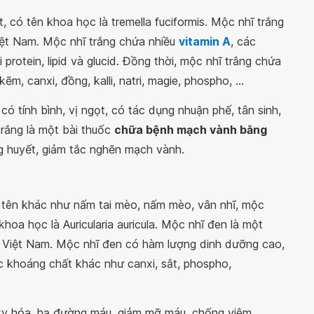
 có tên khoa học là tremella fuciformis. Mộc nhĩ trắng
iệt Nam. Mộc nhĩ trắng chứa nhiều
vitamin A
, các
 protein, lipid và glucid. Đồng thời, mộc nhĩ trắng chứa
m, canxi, đồng, kalli, natri, magie, phospho, ...
có tính bình, vị ngọt, có tác dụng nhuận phế, tân sinh,
trắng là một bài thuốc
chữa bệnh mạch vành bằng
g huyết, giảm tắc nghẽn mạch vành.
 tên khác như nấm tai mèo, nấm mèo, vân nhĩ, mộc
khoa học là Auricularia auricula. Mộc nhĩ đen là một
i Việt Nam. Mộc nhĩ đen có hàm lượng dinh dưỡng cao,
 khoáng chất khác như canxi, sắt, phospho,
xy hóa, hạ đường máu, giảm mỡ máu, chống viêm,