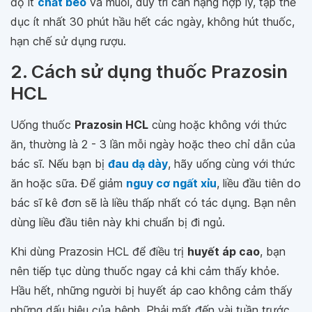
độ ít
chất béo
và muối, duy trì cân nặng hợp lý, tập thể
dục ít nhất 30 phút hầu hết các ngày, không hút thuốc,
hạn chế sử dụng rượu.
2. Cách sử dụng thuốc Prazosin
HCL
Uống thuốc
Prazosin HCL
cùng hoặc không với thức
ăn, thường là 2 - 3 lần mỗi ngày hoặc theo chỉ dẫn của
bác sĩ. Nếu bạn bị
đau dạ dày
, hãy uống cùng với thức
ăn hoặc sữa. Để giảm
nguy cơ ngất xỉu
, liều đầu tiên do
bác sĩ kê đơn sẽ là liều thấp nhất có tác dụng. Bạn nên
dùng liều đầu tiên này khi chuẩn bị đi ngủ.
Khi dùng Prazosin HCL để điều trị
huyết áp cao
, bạn
nên tiếp tục dùng thuốc ngay cả khi cảm thấy khỏe.
Hầu hết, những người bị huyết áp cao không cảm thấy
những dấu hiệu của bệnh. Phải mất đến vài tuần trước