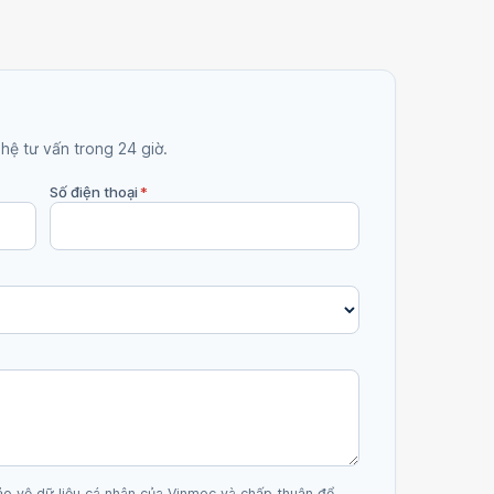
 hệ tư vấn trong 24 giờ.
Số điện thoại
*
ảo vệ dữ liệu cá nhân của Vinmec và chấp thuận để