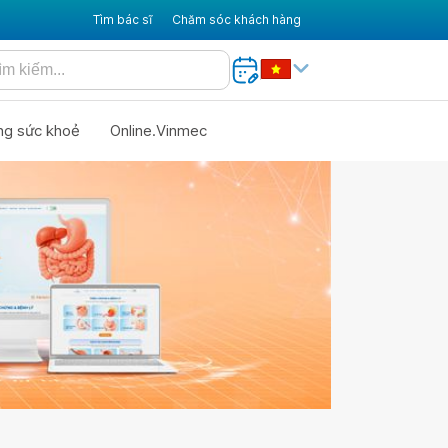
Tìm bác sĩ
Chăm sóc khách hàng
ng sức khoẻ
Online.Vinmec