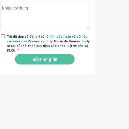
Tôi đã đọc và đồng ý với
Chính sách bảo vệ dữ liệu
cá nhân của Vinmec
và chấp thuận để Vinmec xử lý
DLCN của tôi theo quy định của pháp luật về bảo vệ
DLCN.
*
Gửi thông tin