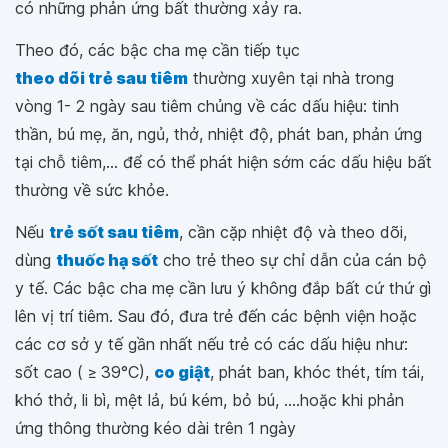
có những phản ứng bất thường xảy ra.
Theo đó, các bậc cha mẹ cần tiếp tục
theo dõi trẻ sau tiêm
thường xuyên tại nhà trong
vòng 1- 2 ngày sau tiêm chủng về các dấu hiệu: tinh
thần, bú mẹ, ăn, ngủ, thở, nhiệt độ, phát ban, phản ứng
tại chỗ tiêm,... để có thể phát hiện sớm các dấu hiệu bất
thường về sức khỏe.
Nếu
trẻ sốt sau tiêm
, cần cặp nhiệt độ và theo dõi,
dùng
thuốc hạ sốt
cho trẻ theo sự chỉ dẫn của cán bộ
y tế. Các bậc cha mẹ cần lưu ý không đắp bất cứ thứ gì
lên vị trí tiêm. Sau đó, đưa trẻ đến các bệnh viện hoặc
các cơ sở y tế gần nhất nếu trẻ có các dấu hiệu như:
sốt cao ( ≥ 39°C),
co giật
, phát ban, khóc thét, tím tái,
khó thở, li bì, mệt lả, bú kém, bỏ bú, ....hoặc khi phản
ứng thông thường kéo dài trên 1 ngày