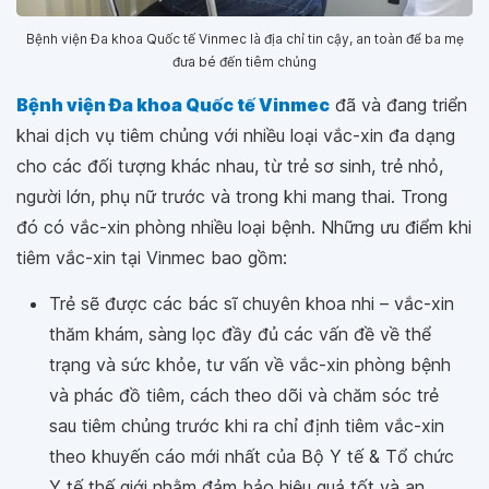
Bệnh viện Đa khoa Quốc tế Vinmec là địa chỉ tin cậy, an toàn để ba mẹ
đưa bé đến tiêm chủng
Bệnh viện Đa khoa Quốc tế Vinmec
đã và đang triển
khai dịch vụ tiêm chủng với nhiều loại vắc-xin đa dạng
cho các đối tượng khác nhau, từ trẻ sơ sinh, trẻ nhỏ,
người lớn, phụ nữ trước và trong khi mang thai. Trong
đó có vắc-xin phòng nhiều loại bệnh. Những ưu điểm khi
tiêm vắc-xin tại Vinmec bao gồm:
Trẻ sẽ được các bác sĩ chuyên khoa nhi – vắc-xin
thăm khám, sàng lọc đầy đủ các vấn đề về thể
trạng và sức khỏe, tư vấn về vắc-xin phòng bệnh
và phác đồ tiêm, cách theo dõi và chăm sóc trẻ
sau tiêm chủng trước khi ra chỉ định tiêm vắc-xin
theo khuyến cáo mới nhất của Bộ Y tế & Tổ chức
Y tế thế giới nhằm đảm bảo hiệu quả tốt và an