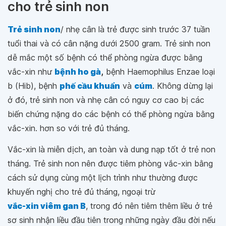
cho trẻ sinh non
Trẻ sinh non
/ nhẹ cân là trẻ được sinh trước 37 tuần
tuổi thai và có cân nặng dưới 2500 gram. Trẻ sinh non
dễ mắc một số bệnh có thể phòng ngừa được bằng
vắc-xin như
bệnh ho gà
,
bệnh Haemophilus Enzae loại
b (Hib), bệnh
phế cầu khuẩn
và
cúm
. Không dừng lại
ở đó, trẻ sinh non và nhẹ cân có nguy cơ cao bị các
biến chứng nặng do các bệnh có thể phòng ngừa bằng
vắc-xin. hơn so với trẻ đủ tháng.
Vắc-xin là miễn dịch, an toàn và dung nạp tốt ở trẻ non
tháng. Trẻ sinh non nên được tiêm phòng vắc-xin bằng
cách sử dụng cùng một lịch trình như thường được
khuyến nghị cho trẻ đủ tháng, ngoại trừ
vắc-xin viêm gan B
, trong đó nên tiêm thêm liều ở trẻ
sơ sinh nhận liều đầu tiên trong những ngày đầu đời nếu