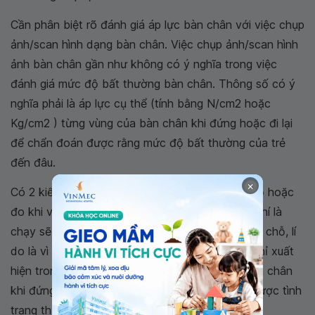
Cần phân biệt rõ đánh giá áp lực bàn chân với việc chụp
ảnh/scan hình dạng bàn chân. Việc chụp ảnh/scan hình
ảnh bàn chân gần như không có ý nghĩa trong việc
đánh giá mức độ bất thường bàn chân. Thông số có ý
nghĩa phải là áp lực cụ thể (tính bằng N/cm2 hoặc
Kg/cm2 ) từng vùng của bàn chân khi đứng hoặc đi lại
để chẩn đoán được rằng mức độ bất thường của trẻ
đến đâu.
×
Có 2 kiểu đo áp lực bàn chân: đo khi đứng 1 chỗ hoặc
đo khi vận động, thì việc đo khi trẻ đi lại, thậm chí là
chạy sẽ có ý nghĩa nhiều hơn việc đo khi đứng 1 chỗ, lí
do là vì thực tế
bàn chân bẹt
nếu gây đau sẽ chỉ xuất
hiện trong hoặc sau khi trẻ vận động. Áp lực bàn chân
khi đứng yên một chỗ không mô tả chính xác được tình
trạng thực tế của trẻ.