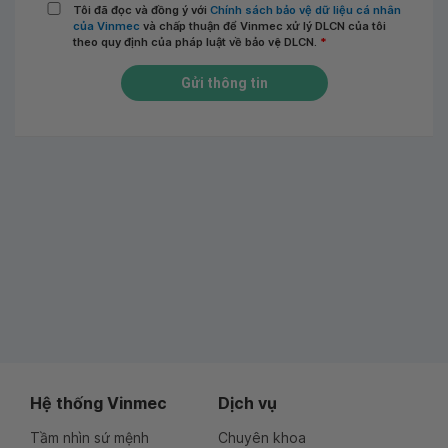
Tôi đã đọc và đồng ý với
Chính sách bảo vệ dữ liệu cá nhân
của Vinmec
và chấp thuận để Vinmec xử lý DLCN của tôi
theo quy định của pháp luật về bảo vệ DLCN.
*
Gửi thông tin
Hệ thống Vinmec
Dịch vụ
Tầm nhìn sứ mệnh
Chuyên khoa