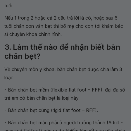
tuổi.
Nếu 1 trong 2 hoặc cả 2 câu trả lời là có, hoặc sau 6
tuổi chân con vẫn bẹt thì bố mẹ cho con tới khám bác
sĩ chuyên khoa chỉnh hình.
3. Làm thế nào để nhận biết bàn
chân bẹt?
Về chuyên môn y khoa, bàn chân bẹt được chia làm 3
loại:
- Bàn chân bẹt mềm (flexible flat foot – FFF), đại đa số
trẻ em có bàn chân bẹt là loại này.
- Bàn chân bẹt cứng (rigid flat foot – RFF).
- Bàn chân bẹt mắc phải ở người trưởng thành (Adult -
acquired flatfoot) gây ra do khiếm khuyết của gân chày