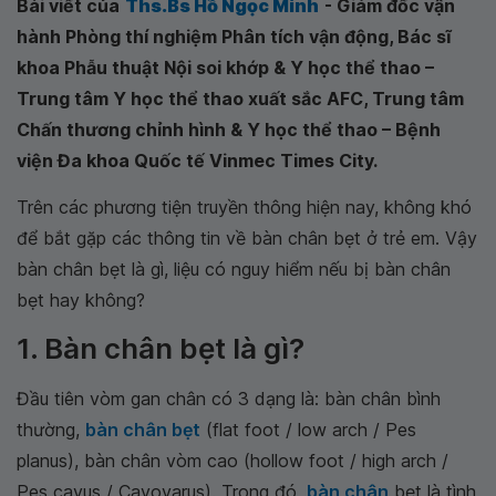
Bài viết của
Ths.Bs Hồ Ngọc Minh
- Giám đốc vận
hành Phòng thí nghiệm Phân tích vận động, Bác sĩ
khoa Phẫu thuật Nội soi khớp & Y học thể thao –
Trung tâm Y học thể thao xuất sắc AFC, Trung tâm
Chấn thương chỉnh hình & Y học thể thao – Bệnh
viện Đa khoa Quốc tế Vinmec Times City.
Trên các phương tiện truyền thông hiện nay, không khó
để bắt gặp các thông tin về bàn chân bẹt ở trẻ em. Vậy
bàn chân bẹt là gì, liệu có nguy hiểm nếu bị bàn chân
bẹt hay không?
1. Bàn chân bẹt là gì?
Đầu tiên vòm gan chân có 3 dạng là: bàn chân bình
thường,
bàn chân bẹt
(flat foot / low arch / Pes
planus), bàn chân vòm cao (hollow foot / high arch /
Pes cavus / Cavovarus). Trong đó,
bàn chân
bẹt là tình