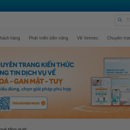
hách hàng
Phát triển bền vững
Về Vinmec
Chuyên tra
hoẻ tổng quát