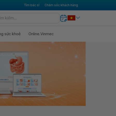
Tìm bác sĩ
Chăm sóc khách hàng
ng sức khoẻ
Online.Vinmec