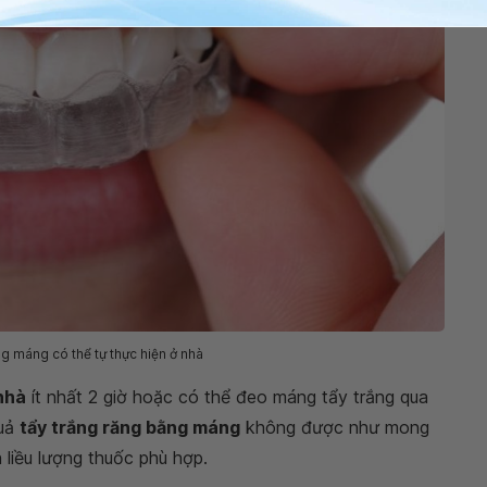
g máng có thể tự thực hiện ở nhà
 nhà
ít nhất 2 giờ hoặc có thể đeo máng tẩy trắng qua
quả
tẩy trắng răng bằng máng
không được như mong
 liều lượng thuốc phù hợp.