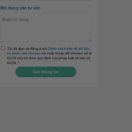
Nội dung cần tư vấn
Tôi đã đọc và đồng ý với
Chính sách bảo vệ dữ liệu
cá nhân của Vinmec
và chấp thuận để Vinmec xử lý
DLCN của tôi theo quy định của pháp luật về bảo vệ
DLCN.
*
Gửi thông tin