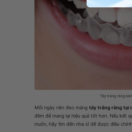
Tẩy trắng răng bằn
Mỗi ngày nên đeo máng
tẩy trắng răng tại
đêm để mang lại hiệu quả tốt hơn. Nếu kết 
muốn, hãy tìm đến nha sĩ để được điều chỉnh