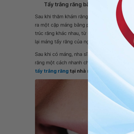
Tẩy trắng răng bằng máng
Sau khi thăm khám răng - hàm của bệnh nhân,
ra một cặp máng bằng plastic. Cặp màng này
trúc răng khác nhau, từ đó mà hình dạng m
lại máng tẩy răng của người khác.
Sau khi có máng, nha sĩ sẽ hướng dẫn các
răng một cách nhanh chóng và an toàn. Khi
tẩy trắng răng
tại nhà
một cách đơn giản và