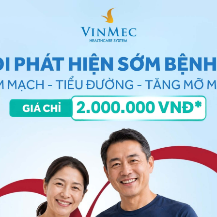
 xỉn màu do thực phẩm sử dụng hàng ngày
rắng răng
 dán trắng răng của nhiều thương hiệu khác nhau (Oral
áng bóng, với ưu điểm là cách sử dụng đơn giản. Dán
 phút bạn sẽ thấy răng trắng lên trông thấy.
ng
cần chú ý đến nồng độ Hydrogen peroxide. Các nha
45% để tẩy trắng răng trước trong thời gian 1 tiếng,
ứa hydrogen peroxide với nồng độ từ 10 – 15% - đây
ắng này trong quá trình tẩy trắng răng.
loại, rất khó kiểm soát sự phù hợp với tình trạng răng
n trôi nổi trên thị trường không rõ nguồn gốc xuất xứ,
 xấu đến men răng và màu sắc của răng.