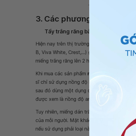
Tẩy trắng răng khi răng bị
3. Các phương pháp tẩy t
Tẩy trắng răng bằng miếng dán
Hiện nay trên thị trường có nhiều loại miếng
B, Viva White, Crest,...) giúp răng trở nên s
miếng trắng răng lên 2 hàm và giữ khoảng 30
Khi mua các sản phẩm
miếng dán trắng ră
sĩ chỉ sử dụng nồng độ hydrogen peroxide là 
sau đó dùng một dụng cụ chuyên biệt có ch
được xem là nồng độ an toàn của chất tẩy tr
Tuy nhiên, miếng dán trắng răng có rất nhiều 
của mỗi người. Mặt khác, nhiều loại miếng dá
nếu sử dụng phải loại này sẽ gây ảnh hưởng