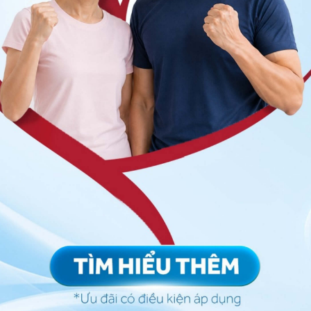
 nha sĩ sẽ tiến hành lấy dấu cả hai hàm răng để tạo
 sẽ vừa khít với răng. Mỗi người khác nhau sẽ có cấu
áng
làm trắng răng
cũng khác nhau, không thể sử dụng
h bơm thuốc vào trong máng và cách đeo máng vào
 nắm rõ thao tác sử dụng máng sẽ giúp người bệnh
 hiệu quả.