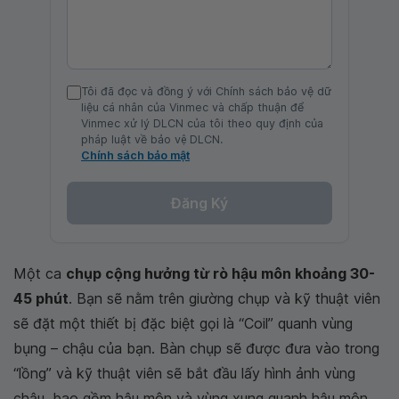
Tôi đã đọc và đồng ý với Chính sách bảo vệ dữ
liệu cá nhân của Vinmec và chấp thuận để
Vinmec xử lý DLCN của tôi theo quy định của
pháp luật về bảo vệ DLCN.
Chính sách bảo mật
Đăng Ký
Một ca
chụp cộng hưởng từ rò hậu môn khoảng 30-
45 phút
. Bạn sẽ nằm trên giường chụp và kỹ thuật viên
sẽ đặt một thiết bị đặc biệt gọi là “Coil” quanh vùng
bụng – chậu của bạn. Bàn chụp sẽ được đưa vào trong
“lồng” và kỹ thuật viên sẽ bắt đầu lấy hình ảnh vùng
chậu, bao gồm hậu môn và vùng xung quanh hậu môn.