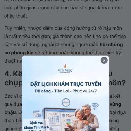
một phần quan trọng giúp các bác sĩ ngoại khoa trước
phẫu thuật.
Tuy nhiên, nhược điểm của cộng hưởng từ rò hậu môn
là mất nhiều thời gian, giá thành cao nên khó có thể tiếp
cận với số đông, ngoài ra những người mắc
hội chứng
sợ phòng kín
sẽ rất khó hoặc không thể thực hiện kỹ
×
thuật này.
4. Kết quả bạn nhận được sau
chụp cộng hưởng từ rò hậu môn?
Bác sĩ chẩn đoán hình ảnh sẽ phân tích và đưa ra kết
quả dựa trên
hình chụp qua từng lát cắt mỏng vùng
chậu
. Qua đó, đường rò của bạn sẽ được phân loại dựa
theo bảng phân loại hiện có. Đồng thời, nhu mô xung
quanh đường rò sẽ được đánh giá và ghi nhận những