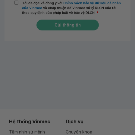
Tôi đã đọc và đồng ý với
Chính sách bảo vệ dữ liệu cá nhân
của Vinmec
và chấp thuận để Vinmec xử lý DLCN của tôi
theo quy định của pháp luật về bảo vệ DLCN.
*
Gửi thông tin
Hệ thống Vinmec
Dịch vụ
Tầm nhìn sứ mệnh
Chuyên khoa