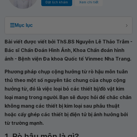
Đặt lịch khám
Xem chi tiết
☰
Mục lục
Bài viết được viết bởi ThS.BS Nguyễn Lê Thảo Trâm -
Bác sĩ Chẩn Đoán Hình Ảnh, Khoa Chẩn đoán hình
ảnh - Bệnh viện Đa khoa Quốc tế Vinmec Nha Trang.
Phương pháp chụp cộng hưởng từ rò hậu môn tuân
thủ theo một số nguyên tắc chung của chụp cộng
hưởng từ, đó là việc loại bỏ các thiết bị/đồ vật kim
loại mang trong người. Bạn sẽ được hỏi để chắc chắn
không mang các thiết bị kim loại sau phẫu thuật
hoặc cấy ghép các thiết bị điện tử bị ảnh hưởng bởi
từ trường mạnh.
1. Rò hậu môn là gì?