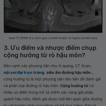
Axial T2 SPAIR: ổ tụ dịch gian cơ thắt (trước) và ngoài cơ thắt (sau)
3. Ưu điểm và nhược điểm chụp
cộng hưởng từ rò hậu môn?
Bên cạnh các phương tiện như X-quang, CT Scan,
nội soi đại trực tràng
,
siêu âm đường hậu môn
...
cộng hưởng từ là một phương tiện tiên tiến để đánh giá
và phân loại đường rò hậu môn.
Cộng hưởng từ
có
nhiều ưu điểm trong mô tả chính xác vùng giải phẫu
quanh hậu môn, đánh giá được mối liên quan giữa đường
rò với hoành chậu (cơ nâng) và hố trực tràng. Đây là