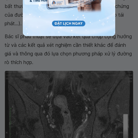
bất thường đáng chú ý, trong đó có những biến chứng
của đường rò (ví dụ nhiễm trùng, áp xe, đường rò tái
phát...).
Bác sĩ phẫu thuật sẽ dựa vào kết quả chụp cộng hưởng
từ và các kết quả xét nghiệm cần thiết khác để đánh
giá và thông qua đó lựa chọn phương pháp xử lý đường
rò thích hợp.