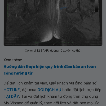
Coronal T2 SPAIR: đường rò xuyên cơ thắt
Xem thêm:
Hướng dẫn thực hiện quy trình đảm bảo an toàn
cộng hưởng từ
Để đặt lịch khám tại viện, Quý khách vui lòng bấm số
HOTLINE
, đặt mua
GÓI DỊCH VỤ
hoặc đặt lịch trực tiếp
TẠI ĐÂY
. Tải và đặt lịch khám tự động trên ứng dụng
My Vinmec để quản lý, theo dõi lịch và đặt hẹn mọi lúc