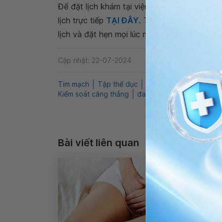
Để đặt lịch khám tại viện, Quý khách vui lò
lịch trực tiếp
TẠI ĐÂY
. Tải và đặt lịch khám
lịch và đặt hẹn mọi lúc mọi nơi ngay trên ứn
Cập nhật: 22-07-2024
Tim mạch
Tập thể dục
Chế độ dinh dưỡng
S
Kiểm soát căng thẳng
đau tim
Bệnh cơ tim liê
Bài viết liên quan