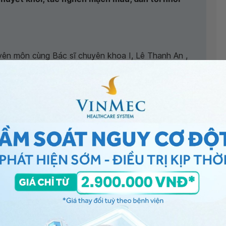
ên môn cùng Bác sĩ chuyên khoa I, Lê Thanh An ,
n Đa khoa Vinmec Nha Trang
Đăng ký khám
,
i khoa - Bệnh viện Đa khoa Vinmec