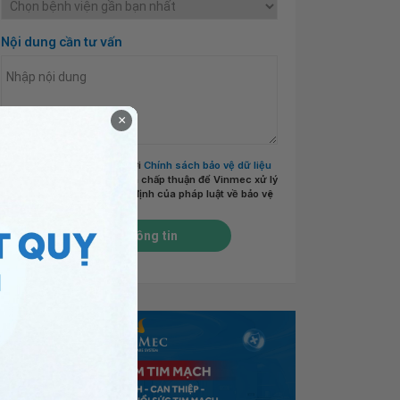
Nội dung cần tư vấn
×
Tôi đã đọc và đồng ý với
Chính sách bảo vệ dữ liệu
cá nhân của Vinmec
và chấp thuận để Vinmec xử lý
DLCN của tôi theo quy định của pháp luật về bảo vệ
DLCN.
*
Gửi thông tin