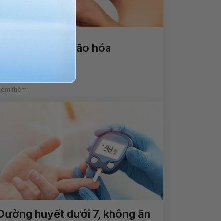
Mất cơ bắp do lão hóa
Xem thêm
Đường huyết dưới 7, không ăn