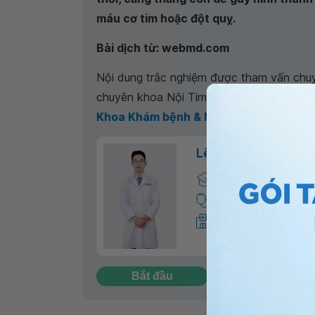
máu cơ tim hoặc đột quỵ.
Bài dịch từ: webmd.com
Nội dung trắc nghiệm được tham vấn chuy
chuyên khoa Nội Tim mạch ,
Khoa Khám bệnh & Nội khoa - Bệnh việ
Lê Thanh An
Bác sĩ chuyên khoa I
Nội Tim mạch
Khoa Khám bệnh & Nộ
Nha Trang
Bắt đầu