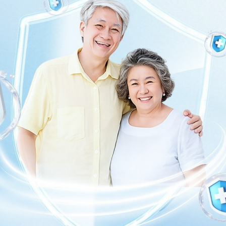
ng bấm số
HOTLINE
, đặt mua
GÓI DỊCH VỤ
hoặc đặt
 tự động trên ứng dụng My Vinmec để quản lý, theo dõi
g dụng.
Chia sẻ
tress
Căng thẳng
Tăng huyết áp
n quan đến stress