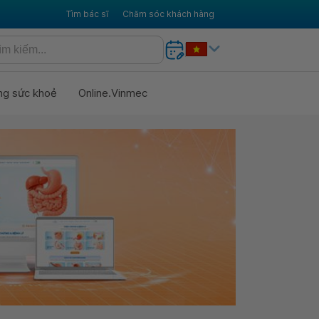
Tìm bác sĩ
Chăm sóc khách hàng
ng sức khoẻ
Online.Vinmec