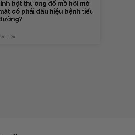
tinh bột thường đổ mồ hôi mờ
mắt có phải dấu hiệu bệnh tiểu
đường?
Xem thêm