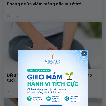
Phòng ngừa viêm màng não mủ ở trẻ
Xem thêm
×
Điều trị đau cơ xương khớp cho người cao
tuổi
Xem thêm