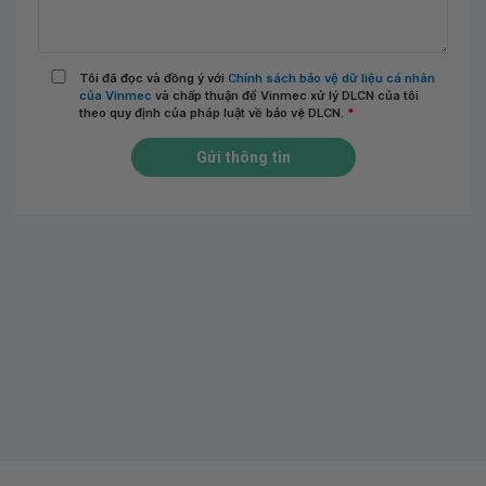
Tôi đã đọc và đồng ý với
Chính sách bảo vệ dữ liệu cá nhân
của Vinmec
và chấp thuận để Vinmec xử lý DLCN của tôi
theo quy định của pháp luật về bảo vệ DLCN.
*
Gửi thông tin