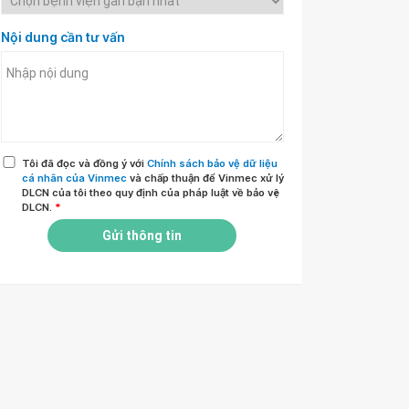
Nội dung cần tư vấn
Tôi đã đọc và đồng ý với
Chính sách bảo vệ dữ liệu
cá nhân của Vinmec
và chấp thuận để Vinmec xử lý
DLCN của tôi theo quy định của pháp luật về bảo vệ
DLCN.
*
Gửi thông tin