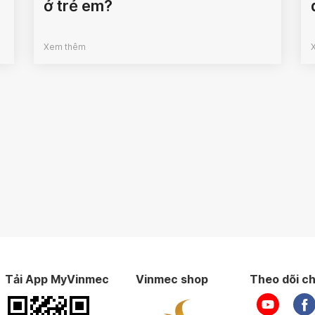
ở trẻ em?
Xem thêm
Tải App MyVinmec
Vinmec shop
Theo dõi ch