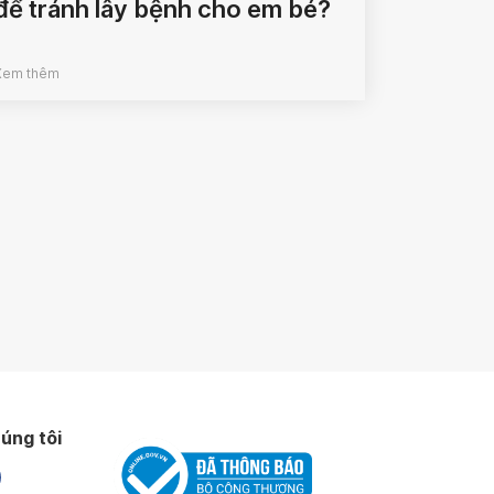
để tránh lây bệnh cho em bé?
Xem thêm
úng tôi