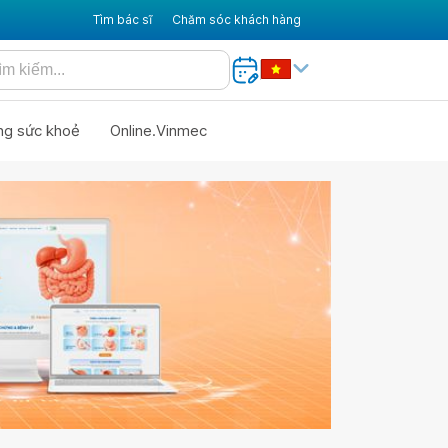
Tìm bác sĩ
Chăm sóc khách hàng
ng sức khoẻ
Online.Vinmec