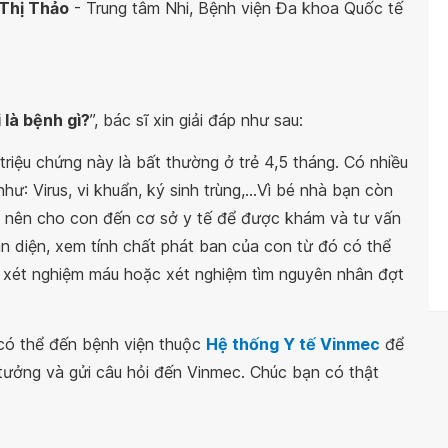
 Thị Thảo
- Trung tâm Nhi, Bệnh viện Đa khoa Quốc tế
i là bệnh gì?
”, bác sĩ xin giải đáp như sau:
triệu chứng này là bất thường ở trẻ 4,5 tháng. Có nhiều
ư: Virus, vi khuẩn, ký sinh trùng,...Vì bé nhà bạn còn
n nên cho con đến cơ sở y tế để được khám và tư vấn
n diện, xem tính chất phát ban của con từ đó có thể
 xét nghiệm máu hoặc xét nghiệm tìm nguyên nhân đợt
 có thể đến bệnh viện thuộc
Hệ thống Y tế Vinmec
để
 tưởng và gửi câu hỏi đến Vinmec. Chúc bạn có thật