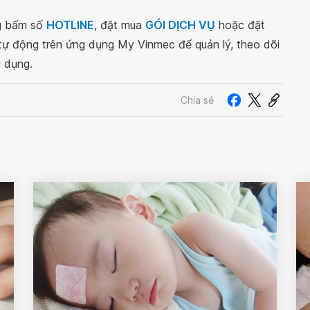
ng bấm số
HOTLINE
, đặt mua
GÓI DỊCH VỤ
hoặc đặt
 tự động trên ứng dụng My Vinmec để quản lý, theo dõi
g dụng.
Chia sẻ