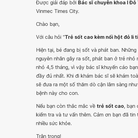
Được giải đáp bởi
Bác sĩ chuyên khoa I Đỗ
Vinmec Times City.
Chào bạn,
Với câu hỏi “
Trẻ sốt cao kèm nổi hột đỏ li t
Hiện tại, bé đang bị sốt và phát ban. Những 
nguyên nhân gây ra sốt, phát ban ở trẻ nhỏ nh
nhỏ 4,5 tháng, vì vậy bác sĩ khuyến cáo bạ
đầy đủ nhất. Khi đi khám bác sĩ sẽ khám toà
sẽ đưa ra một số thăm dò cận lâm sàng như
bệnh này cho con.
Nếu bạn còn thắc mắc về
trẻ sổt cao
, bạn
kiểm tra và tư vấn thêm. Cảm ơn bạn đã tin
nhiều sức khỏe.
Trân trọng!