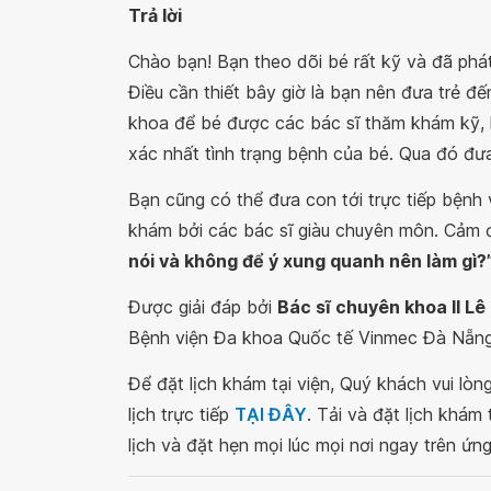
Trả lời
Chào bạn! Bạn theo dõi bé rất kỹ và đã phá
Điều cần thiết bây giờ là bạn nên đưa trẻ đ
khoa để bé được các bác sĩ thăm khám kỹ, 
xác nhất tình trạng bệnh của bé. Qua đó đưa 
Bạn cũng có thể đưa con tới trực tiếp bệnh
khám bởi các bác sĩ giàu chuyên môn. Cảm ơn
nói và không để ý xung quanh nên làm gì?
Được giải đáp bởi
Bác sĩ chuyên khoa II L
Bệnh viện Đa khoa Quốc tế Vinmec Đà Nẵn
Để đặt lịch khám tại viện, Quý khách vui lò
lịch trực tiếp
TẠI ĐÂY
. Tải và đặt lịch khám
lịch và đặt hẹn mọi lúc mọi nơi ngay trên ứn