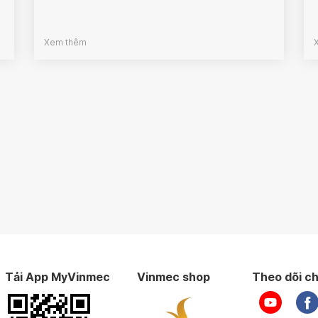
Xem thêm
Tải App MyVinmec
Vinmec shop
Theo dõi ch