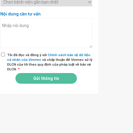
Nội dung cần tư vấn
Tôi đã đọc và đồng ý với
Chính sách bảo vệ dữ liệu
cá nhân của Vinmec
và chấp thuận để Vinmec xử lý
DLCN của tôi theo quy định của pháp luật về bảo vệ
DLCN.
*
Gửi thông tin