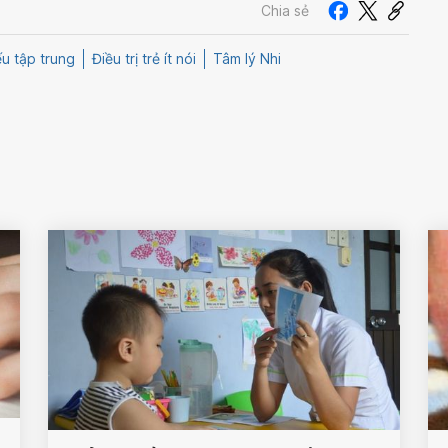
Chia sẻ
ếu tập trung
Điều trị trẻ ít nói
Tâm lý Nhi