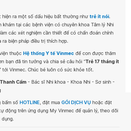
t hiện ra một số dấu hiệu bất thường như
trẻ ít nói
.
ến khám tại các bệnh viện có chuyên khoa Tâm lý Nhi
làm các xét nghiệm cần thiết để có chẩn đoán chính
ra biện pháp điều trị thích hợp.
 viện thuộc
Hệ thống Y tế Vinmec
để con được thăm
 bạn đã tin tưởng và chia sẻ câu hỏi “
Trẻ 17 tháng ít
”
tới Vinmec. Chúc bé luôn có sức khỏe tốt.
ê Thanh Cẩm
- Bác sĩ Nhi khoa - Khoa Nhi - Sơ sinh -
g
ng bấm số
HOTLINE
, đặt mua
GÓI DỊCH VỤ
hoặc đặt
 tự động trên ứng dụng My Vinmec để quản lý, theo dõi
g dụng.