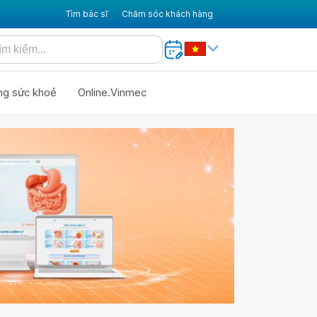
Tìm bác sĩ
Chăm sóc khách hàng
ng sức khoẻ
Online.Vinmec